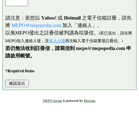
Yahoo!
Hotmail
請注意：若您以
或
之電子信箱註冊，請先
將
MEPO@mepopedia.com
加入「連絡人」。
以免MEPO發出之註冊信被判讀為垃圾信。
(若已送出，請在將
MEPO加入連絡人後，至
登入介面
再次輸入電子信箱重發註冊信。)
若仍無法收到註冊信，請寫信到 mepo@mepopedia.com 申
請啟用帳號。
*Required Items
MEPO forum
is powered by
Phorum
.