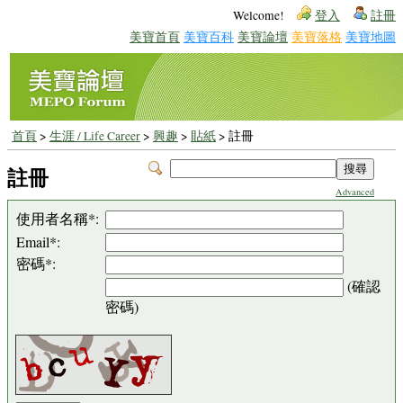
Welcome!
登入
註冊
美寶首頁
美寶百科
美寶論壇
美寶落格
美寶地圖
首頁
>
生涯 / Life Career
>
興趣
>
貼紙
> 註冊
註冊
Advanced
使用者名稱*:
Email*:
密碼*:
(確認
密碼)