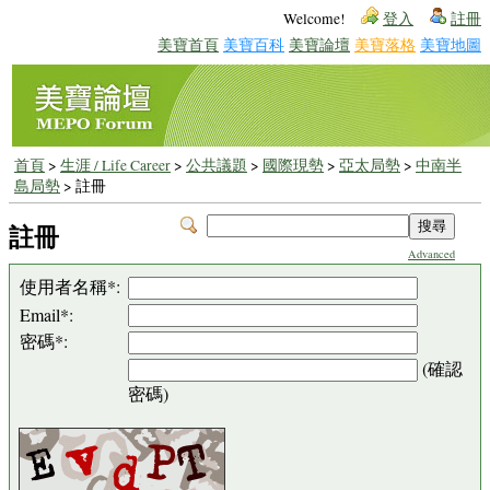
Welcome!
登入
註冊
美寶首頁
美寶百科
美寶論壇
美寶落格
美寶地圖
首頁
>
生涯 / Life Career
>
公共議題
>
國際現勢
>
亞太局勢
>
中南半
島局勢
> 註冊
註冊
Advanced
使用者名稱*:
Email*:
密碼*:
(確認
密碼)