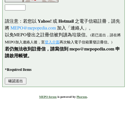
Yahoo!
Hotmail
請注意：若您以
或
之電子信箱註冊，請先
將
MEPO@mepopedia.com
加入「連絡人」。
以免MEPO發出之註冊信被判讀為垃圾信。
(若已送出，請在將
MEPO加入連絡人後，至
登入介面
再次輸入電子信箱重發註冊信。)
若仍無法收到註冊信，請寫信到 mepo@mepopedia.com 申
請啟用帳號。
*Required Items
MEPO forum
is powered by
Phorum
.