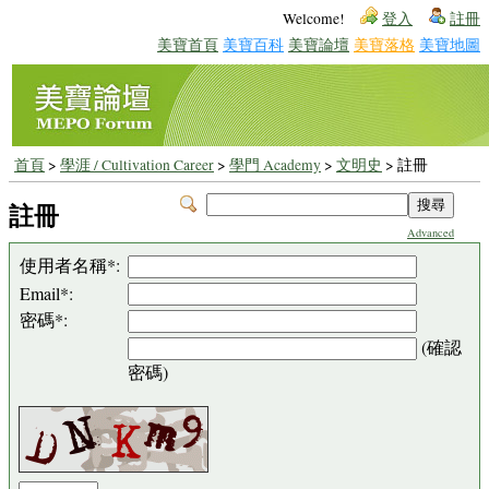
Welcome!
登入
註冊
美寶首頁
美寶百科
美寶論壇
美寶落格
美寶地圖
首頁
>
學涯 / Cultivation Career
>
學門 Academy
>
文明史
> 註冊
註冊
Advanced
使用者名稱*:
Email*:
密碼*:
(確認
密碼)