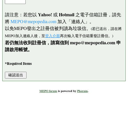
Yahoo!
Hotmail
請注意：若您以
或
之電子信箱註冊，請先
將
MEPO@mepopedia.com
加入「連絡人」。
以免MEPO發出之註冊信被判讀為垃圾信。
(若已送出，請在將
MEPO加入連絡人後，至
登入介面
再次輸入電子信箱重發註冊信。)
若仍無法收到註冊信，請寫信到 mepo@mepopedia.com 申
請啟用帳號。
*Required Items
MEPO forum
is powered by
Phorum
.