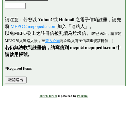
Yahoo!
Hotmail
請注意：若您以
或
之電子信箱註冊，請先
將
MEPO@mepopedia.com
加入「連絡人」。
以免MEPO發出之註冊信被判讀為垃圾信。
(若已送出，請在將
MEPO加入連絡人後，至
登入介面
再次輸入電子信箱重發註冊信。)
若仍無法收到註冊信，請寫信到 mepo@mepopedia.com 申
請啟用帳號。
*Required Items
MEPO forum
is powered by
Phorum
.