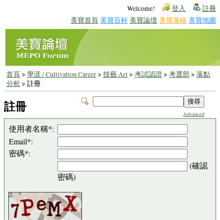
Welcome!
登入
註冊
美寶首頁
美寶百科
美寶論壇
美寶落格
美寶地圖
首頁
>
學涯 / Cultivation Career
>
技藝 Art
>
考試認證
>
考選部
>
落點
分析
> 註冊
註冊
Advanced
使用者名稱*:
Email*:
密碼*:
(確認
密碼)