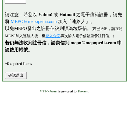
Yahoo!
Hotmail
請注意：若您以
或
之電子信箱註冊，請先
將
MEPO@mepopedia.com
加入「連絡人」。
以免MEPO發出之註冊信被判讀為垃圾信。
(若已送出，請在將
MEPO加入連絡人後，至
登入介面
再次輸入電子信箱重發註冊信。)
若仍無法收到註冊信，請寫信到 mepo@mepopedia.com 申
請啟用帳號。
*Required Items
MEPO forum
is powered by
Phorum
.