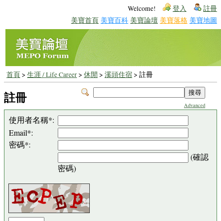
Welcome!
登入
註冊
美寶首頁
美寶百科
美寶論壇
美寶落格
美寶地圖
首頁
>
生涯 / Life Career
>
休閒
>
溪頭住宿
> 註冊
註冊
Advanced
使用者名稱*:
Email*:
密碼*:
(確認
密碼)