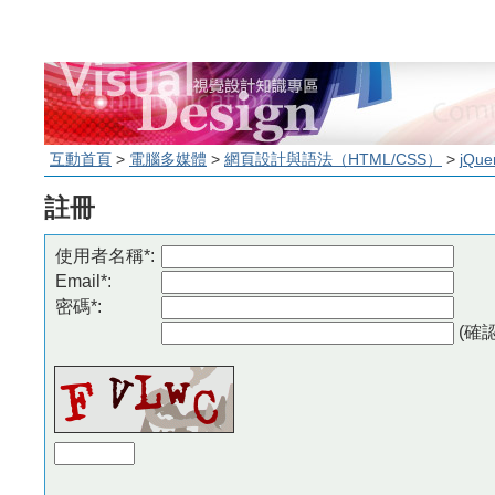
互動首頁
>
電腦多媒體
>
網頁設計與語法（HTML/CSS）
>
jQue
註冊
使用者名稱*:
Email*:
密碼*:
(確