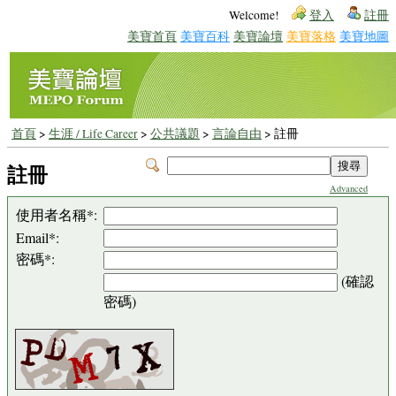
Welcome!
登入
註冊
美寶首頁
美寶百科
美寶論壇
美寶落格
美寶地圖
首頁
>
生涯 / Life Career
>
公共議題
>
言論自由
> 註冊
註冊
Advanced
使用者名稱*:
Email*:
密碼*:
(確認
密碼)