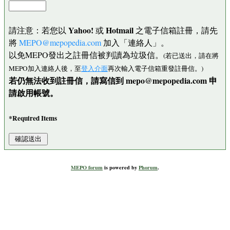
Yahoo!
Hotmail
請注意：若您以
或
之電子信箱註冊，請先
將
MEPO@mepopedia.com
加入「連絡人」。
以免MEPO發出之註冊信被判讀為垃圾信。
(若已送出，請在將
MEPO加入連絡人後，至
登入介面
再次輸入電子信箱重發註冊信。)
若仍無法收到註冊信，請寫信到 mepo@mepopedia.com 申
請啟用帳號。
*Required Items
MEPO forum
is powered by
Phorum
.