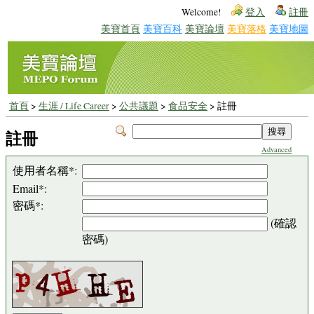
Welcome!
登入
註冊
美寶首頁
美寶百科
美寶論壇
美寶落格
美寶地圖
首頁
>
生涯 / Life Career
>
公共議題
>
食品安全
> 註冊
註冊
Advanced
使用者名稱*:
Email*:
密碼*:
(確認
密碼)