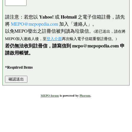
Yahoo!
Hotmail
請注意：若您以
或
之電子信箱註冊，請先
將
MEPO@mepopedia.com
加入「連絡人」。
以免MEPO發出之註冊信被判讀為垃圾信。
(若已送出，請在將
MEPO加入連絡人後，至
登入介面
再次輸入電子信箱重發註冊信。)
若仍無法收到註冊信，請寫信到 mepo@mepopedia.com 申
請啟用帳號。
*Required Items
MEPO forum
is powered by
Phorum
.