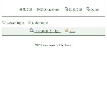
推薦文章
分享到Facebook
回應文章
Quote
Newer Topic
Older Topic
PDF 列印（下載）
RSS
MEPO forum
is powered by
Phorum
.