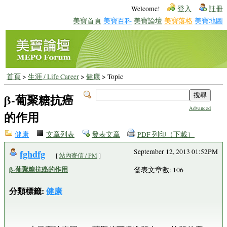
Welcome!
登入
註冊
美寶首頁
美寶百科
美寶論壇
美寶落格
美寶地圖
首頁
>
生涯 / Life Career
>
健康
> Topic
β-葡聚糖抗癌
Advanced
的作用
健康
文章列表
發表文章
PDF 列印（下載）
fghdfg
September 12, 2013 01:52PM
[
站內寄信 / PM
]
β-葡聚糖抗癌的作用
發表文章數: 106
分類標籤:
健康