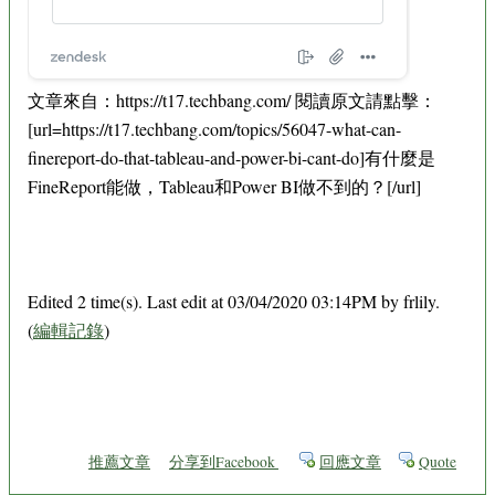
文章來自：https://t17.techbang.com/ 閱讀原文請點擊：
[url=https://t17.techbang.com/topics/56047-what-can-
finereport-do-that-tableau-and-power-bi-cant-do]有什麼是
FineReport能做，Tableau和Power BI做不到的？[/url]
Edited 2 time(s). Last edit at 03/04/2020 03:14PM by frlily.
(
編輯記錄
)
推薦文章
分享到Facebook
回應文章
Quote