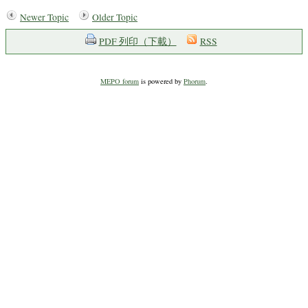
Newer Topic
Older Topic
PDF 列印（下載）
RSS
MEPO forum
is powered by
Phorum
.