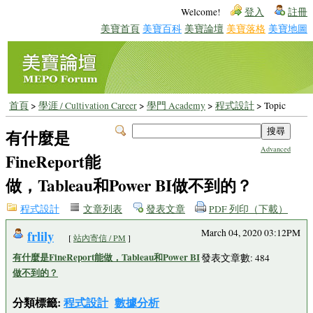
Welcome!
登入
註冊
美寶首頁
美寶百科
美寶論壇
美寶落格
美寶地圖
首頁
>
學涯 / Cultivation Career
>
學門 Academy
>
程式設計
> Topic
有什麼是
Advanced
FineReport能
做，Tableau和Power BI做不到的？
程式設計
文章列表
發表文章
PDF 列印（下載）
frlily
March 04, 2020 03:12PM
[
站內寄信 / PM
]
有什麼是FineReport能做，Tableau和Power BI
發表文章數: 484
做不到的？
分類標籤:
程式設計
數據分析