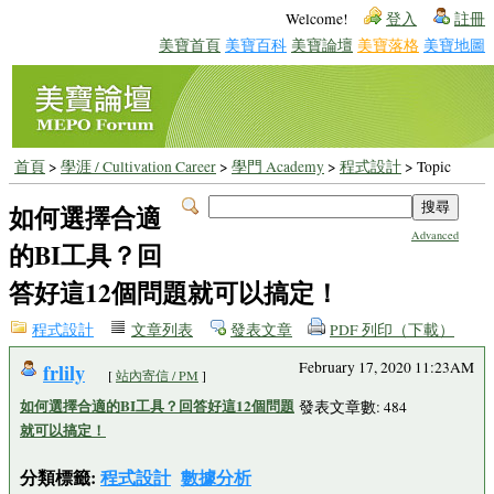
Welcome!
登入
註冊
美寶首頁
美寶百科
美寶論壇
美寶落格
美寶地圖
首頁
>
學涯 / Cultivation Career
>
學門 Academy
>
程式設計
> Topic
如何選擇合適
Advanced
的BI工具？回
答好這12個問題就可以搞定！
程式設計
文章列表
發表文章
PDF 列印（下載）
frlily
February 17, 2020 11:23AM
[
站內寄信 / PM
]
如何選擇合適的BI工具？回答好這12個問題
發表文章數: 484
就可以搞定！
分類標籤:
程式設計
數據分析