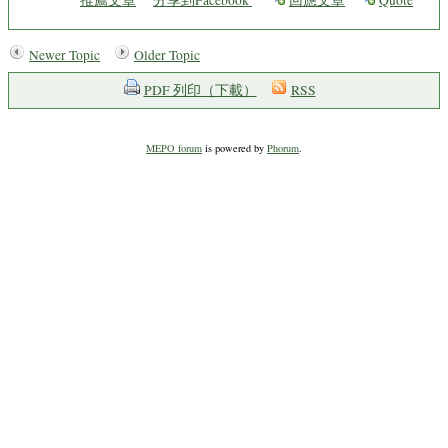
推薦文章
分享到Facebook
回應文章
Quote
Newer Topic
Older Topic
PDF 列印（下載）
RSS
MEPO forum
is powered by
Phorum
.