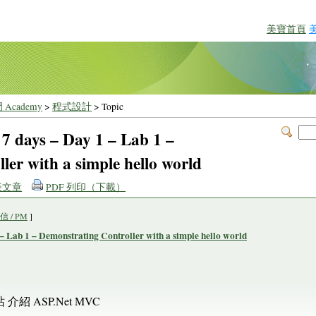
美寶首頁
 Academy
>
程式設計
> Topic
7 days – Day 1 – Lab 1 –
er with a simple hello world
表文章
PDF 列印（下載）
 / PM
]
– Lab 1 – Demonstrating Controller with a simple hello world
紹 ASP.Net MVC