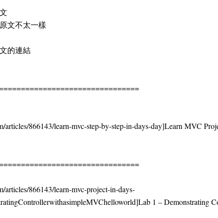
文
原文不太一樣
文的連結
================================
m/articles/866143/learn-mvc-step-by-step-in-days-day]Learn MVC Projec
================================
/articles/866143/learn-mvc-project-in-days-
gControllerwithasimpleMVChelloworld]Lab 1 – Demonstrating Contr