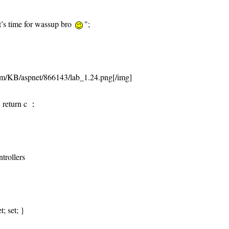
t’s time for wassup bro
";
om/KB/aspnet/866143/lab_1.24.png[/img]
urn c ：
trollers
; set; }
}