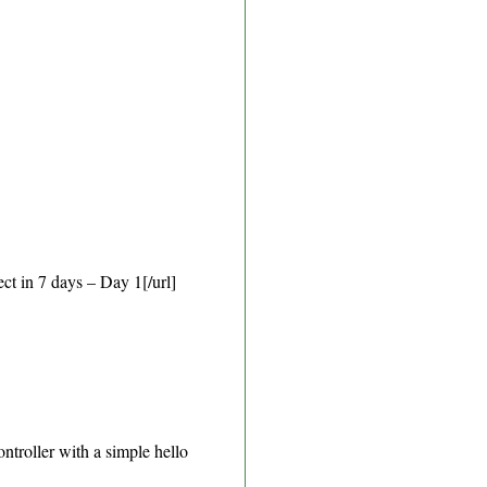
t in 7 days – Day 1[/url]
oller with a simple hello