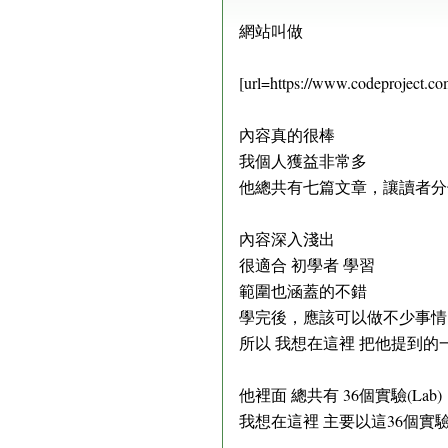
網站叫做
[url=https://www.codeproject.com
內容真的很棒
我個人獲益非常多
他總共有七篇文章，讓讀者分
內容深入淺出
很適合 初學者 學習
範圍也涵蓋的不錯
學完後，應該可以做不少事情
所以 我想在這裡 把他提到的
他裡面 總共有 36個實驗(Lab
我想在這裡 主要以這36個實