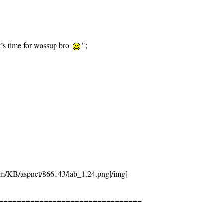
t’s time for wassup bro
";
：
om/KB/aspnet/866143/lab_1.24.png[/img]
================================