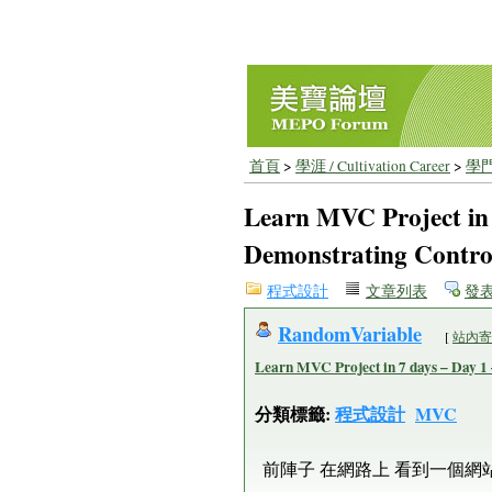
首頁
>
學涯 / Cultivation Career
>
學門
Learn MVC Project in 
Demonstrating Controll
程式設計
文章列表
發
RandomVariable
[
站內寄信
Learn MVC Project in 7 days – Day 1 
分類標籤:
程式設計
MVC
前陣子 在網路上 看到一個網站 介