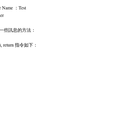
Name ：Test
er
應使用者一些訊息的方法：
入 return 指令如下：
串