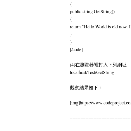
{
public string GetString()
{
return "Hello World is old now. I
}
}
[/code]
(4)在瀏覽器裡打入下列網址
localhost/Test/GetString
觀察結果如下：
[img]https://www.codeproject.c
=======================