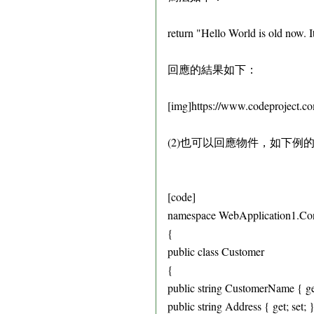
return "Hello World is old now. I
回應的結果如下：
[img]https://www.codeproject.c
(2)也可以回應物件，如下例的 ret
[code]
namespace WebApplication1.Con
{
public class Customer
{
public string CustomerName { get
public string Address { get; set; 