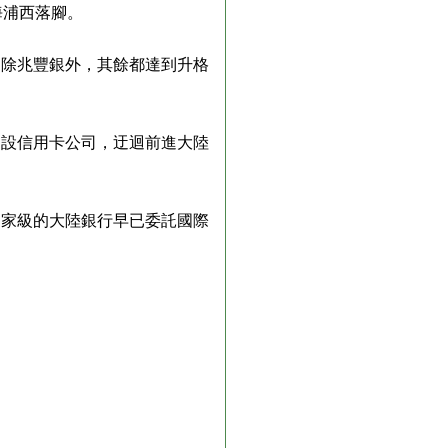
海浦西落腳。
；除兆豐銀外，其餘都達到升格
開設信用卡公司，迂迴前進大陸
國家級的大陸銀行早已委託國際