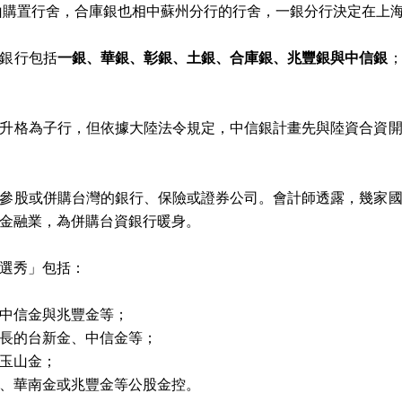
山購置行舍，合庫銀也相中蘇州分行的行舍，一銀分行決定在上
一銀、華銀、彰銀、土銀、合庫銀、兆豐銀與中信銀
銀行包括
升格為子行，但依據大陸法令規定，中信銀計畫先與陸資合資
參股或併購台灣的銀行、保險或證券公司。會計師透露，幾家
金融業，為併購台資銀行暖身。
選秀」包括：
中信金與兆豐金等；
長的台新金、中信金等；
玉山金；
、華南金或兆豐金等公股金控。