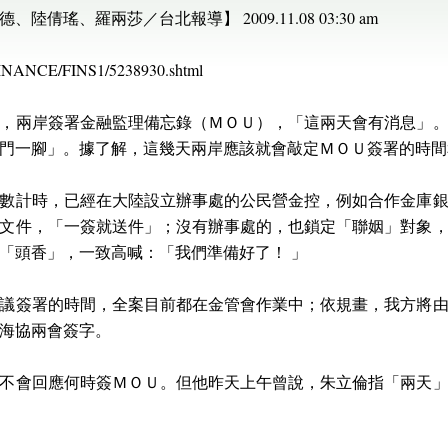
瑤、羅兩莎／台北報導】 2009.11.08 03:30 am
/FINANCE/FINS1/5238930.shtml
，兩岸簽署金融監理備忘錄（ＭＯＵ），「這兩天會有消息」
門一腳」。據了解，這幾天兩岸應該就會敲定ＭＯＵ簽署的時間
數計時，已經在大陸設立辦事處的公民營金控，例如合作金庫
文件，「一簽就送件」；沒有辦事處的，也鎖定「聯姻」對象
「頭香」，一致高喊：「我們準備好了！ 」
議簽署的時間，全案目前都在金管會作業中；依規畫，我方將
海協兩會簽字。
不會回應何時簽ＭＯＵ。但他昨天上午曾說，朱立倫指「兩天