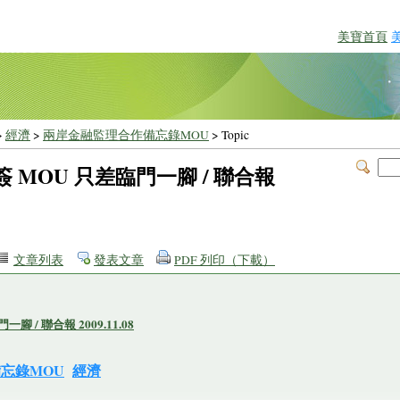
美寶首頁
>
經濟
>
兩岸金融監理合作備忘錄MOU
> Topic
簽 MOU 只差臨門一腳 / 聯合報
文章列表
發表文章
PDF 列印（下載）
 / 聯合報 2009.11.08
忘錄MOU
經濟