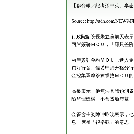
【聯合報╱記者孫中英、李志德、陸倩
Source: http://udn.com/NEWS
行政院副院長朱立倫前天表示
兩岸簽署ＭＯＵ，「應只差臨
兩岸簽訂金融ＭＯＵ已進入倒
買好行舍、備妥申請升格分行
金控集團摩拳擦掌搶ＭＯＵ的
高長表示，他無法具體預測協
險監理機構，不會透過海基、
金管會主委陳冲昨晚表示，他
息」應是「很樂觀」的意思。