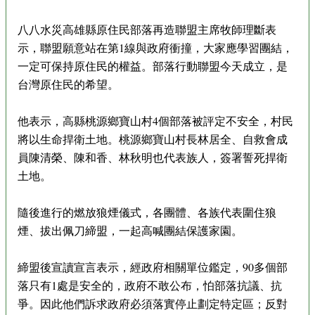
八八水災高雄縣原住民部落再造聯盟主席牧師理斷表
示，聯盟願意站在第1線與政府衝撞，大家應學習團結，
一定可保持原住民的權益。部落行動聯盟今天成立，是
台灣原住民的希望。
他表示，高縣桃源鄉寶山村4個部落被評定不安全，村民
將以生命捍衛土地。桃源鄉寶山村長林居全、自救會成
員陳清榮、陳和香、林秋明也代表族人，簽署誓死捍衛
土地。
隨後進行的燃放狼煙儀式，各團體、各族代表圍住狼
煙、拔出佩刀締盟，一起高喊團結保護家園。
締盟後宣讀宣言表示，經政府相關單位鑑定，90多個部
落只有1處是安全的，政府不敢公布，怕部落抗議、抗
爭。因此他們訴求政府必須落實停止劃定特定區；反對