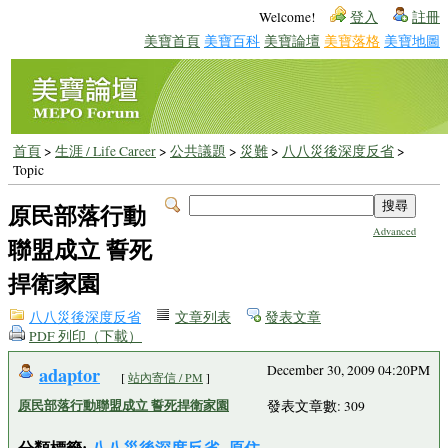
Welcome!
登入
註冊
美寶首頁
美寶百科
美寶論壇
美寶落格
美寶地圖
首頁
>
生涯 / Life Career
>
公共議題
>
災難
>
八八災後深度反省
>
Topic
原民部落行動
Advanced
聯盟成立 誓死
捍衛家園
八八災後深度反省
文章列表
發表文章
PDF 列印（下載）
adaptor
December 30, 2009 04:20PM
[
站內寄信 / PM
]
原民部落行動聯盟成立 誓死捍衛家園
發表文章數: 309
分類標籤:
八八災後深度反省
原住