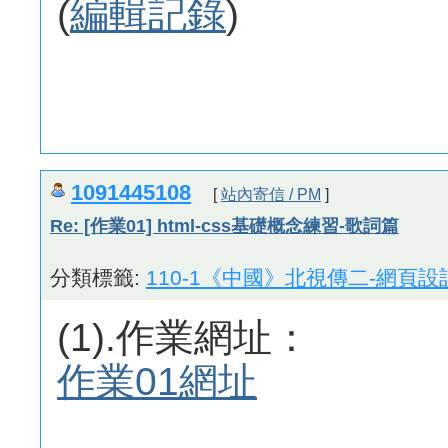
(
編輯記錄
)
1091445108
[
站內寄信 / PM
]
Re: [作業01] html-css基礎概念練習-歌詞篇
分類標籤:
110-1《中國》北視傳二-網頁設
(1).作業網址：
作業01網址