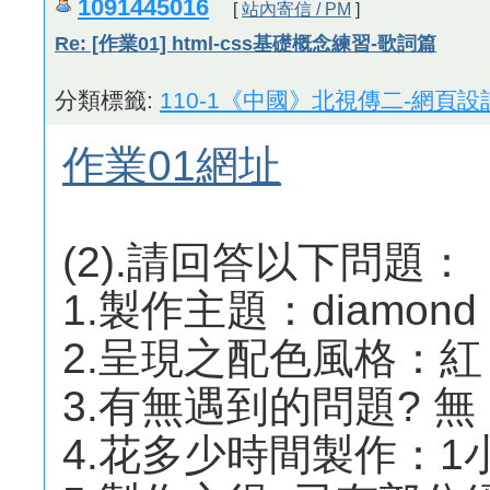
1091445016
[
站內寄信 / PM
]
Re: [作業01] html-css基礎概念練習-歌詞篇
分類標籤:
110-1《中國》北視傳二-網頁設
作業01網址
(2).請回答以下問題：
1.製作主題：diamond 
2.呈現之配色風格：紅
3.有無遇到的問題? 無
4.花多少時間製作：1