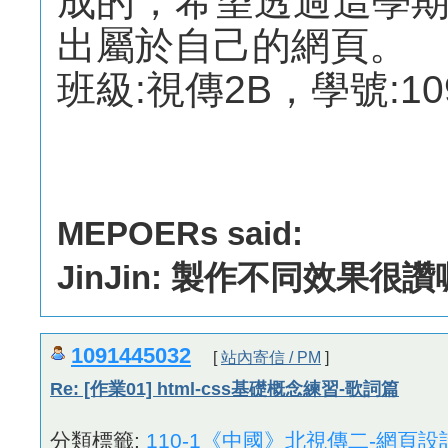
成的，希望透過這學
出屬於自己的網頁。
班級:視傳2B，學號:109
MEPOERs said:
JinJin: 製作不同效果很讚
1091445032
[
站內寄信 / PM
]
Re: [作業01] html-css基礎概念練習-歌詞篇
分類標籤:
110-1《中國》北視傳二-網頁設