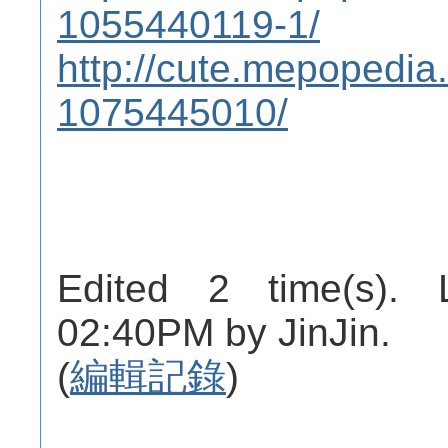
1055440119-1/
http://cute.mepoped
1075445010/
Edited 2 time(s). 
02:40PM by JinJin.
(
編輯記錄
)