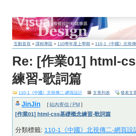
互動首頁
>
課程專區
>
110學年度上學期
>
110-1《中國》北視
Re: [作業01] html
練習-歌詞篇
110-1《中國》北視傳二-網頁設計
文章列表
發表文
JinJin
[
站內寄信 / PM
]
[作業01] html-css基礎概念練習-歌詞篇
分類標籤:
110-1《中國》北視傳二-網頁設