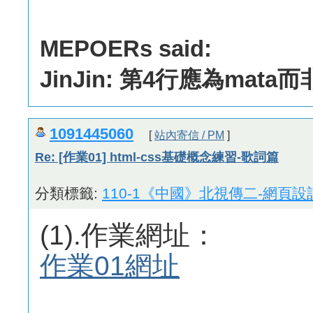
MEPOERs said:
JinJin: 第4行應為mata而非
1091445060
[
站內寄信 / PM
]
Re: [作業01] html-css基礎概念練習-歌詞篇
分類標籤:
110-1《中國》北視傳二-網頁設
(1).作業網址：
作業01網址