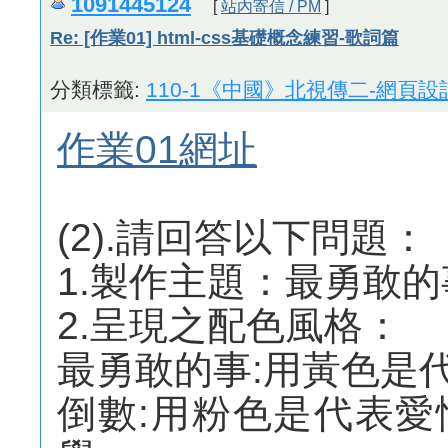
1091445124
[
站內寄信 / PM
]
Re: [作業01] html-css基礎概念練習-歌詞篇
分類標籤:
110-1《中國》北視傳二-網頁設
作業01網址
(2).請回答以下問題：
1.製作主題：最勇敢
2.呈現之配色風格：
最勇敢的事:用黃色是
倒數:用粉色是代表