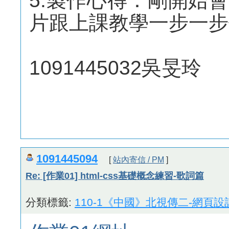
5.製作心得：剛開始
片跟上課教學一步一步
1091445032吳旻玲
1091445094
[
站內寄信 / PM
]
Re: [作業01] html-css基礎概念練習-歌詞篇
分類標籤:
110-1《中國》北視傳二-網頁設