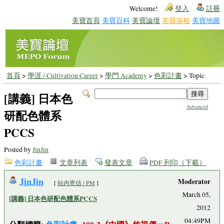
Welcome!
登入
註冊
美寶首頁
美寶百科
美寶論壇
美寶落格
美寶地圖
首頁
>
學涯 / Cultivation Career
>
學門 Academy
>
色彩計畫
> Topic
[講義] 日本色
Advanced
研配色體系
PCCS
Posted by
JinJin
色彩計畫
文章列表
發表文章
PDF 列印（下載）
JinJin
Moderator
[
站內寄信 / PM
]
March 05,
[講義] 日本色研配色體系PCCS
2012
04:49PM