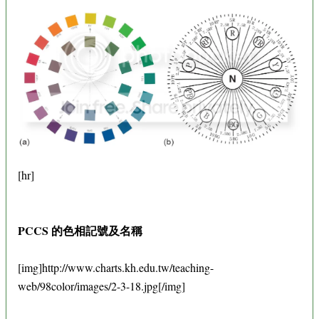
[hr]
PCCS 的色相記號及名稱
[img]http://www.charts.kh.edu.tw/teaching-
web/98color/images/2-3-18.jpg[/img]