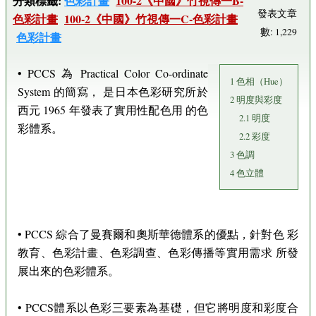
分類標籤:
色彩計畫
100-2《中國》竹視傳一B-
發表文章
色彩計畫
100-2《中國》竹視傳一C-色彩計畫
數: 1,229
色彩計畫
• PCCS 為 Practical Color Co-ordinate
1 色相（Hue）
System 的簡寫， 是日本色彩研究所於
2 明度與彩度
西元 1965 年發表了實用性配色用 的色
2.1 明度
彩體系。
2.2 彩度
3 色調
4 色立體
• PCCS 綜合了曼賽爾和奧斯華德體系的優點，針對色 彩
教育、色彩計畫、色彩調查、色彩傳播等實用需求 所發
展出來的色彩體系。
• PCCS體系以色彩三要素為基礎，但它將明度和彩度合