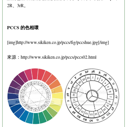
2R、3rR。
PCCS 的色相環
[img]http://www.sikiken.co.jp/pccs/fig/pccshue.jpg[/img]
來源：http://www.sikiken.co.jp/pccs/pccs02.html