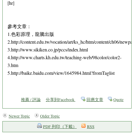
[hr]
參考文章：
1.色彩原理，龍騰出版
2.http://content.edu.tw/vocation/art/ks_hc/htm/content/ch06/newp
3.http://www.sikiken.co.jp/pccs/index.html
4.http://www.charts.kh.edu.tw/teaching-web/98color/color2-
3.htm
5.http://baike.baidu.com/view/1645984.html?fromTaglist
推薦 / 評論
分享到Facebook
回應文章
Quote
Newer Topic
Older Topic
PDF 列印（下載）
RSS