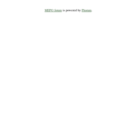
MEPO forum
is powered by
Phorum
.