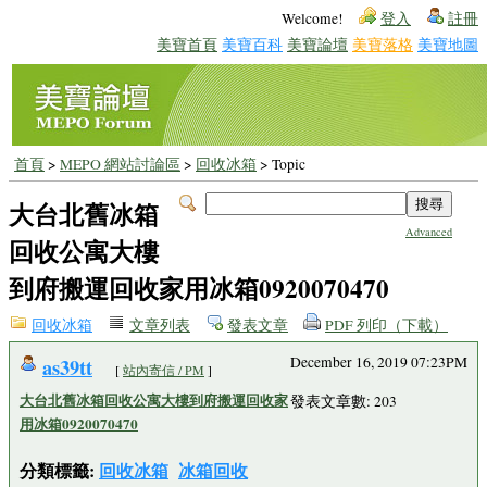
Welcome!
登入
註冊
美寶首頁
美寶百科
美寶論壇
美寶落格
美寶地圖
首頁
>
MEPO 網站討論區
>
回收冰箱
> Topic
大台北舊冰箱
Advanced
回收公寓大樓
到府搬運回收家用冰箱0920070470
回收冰箱
文章列表
發表文章
PDF 列印（下載）
as39tt
December 16, 2019 07:23PM
[
站內寄信 / PM
]
大台北舊冰箱回收公寓大樓到府搬運回收家
發表文章數: 203
用冰箱0920070470
分類標籤:
回收冰箱
冰箱回收