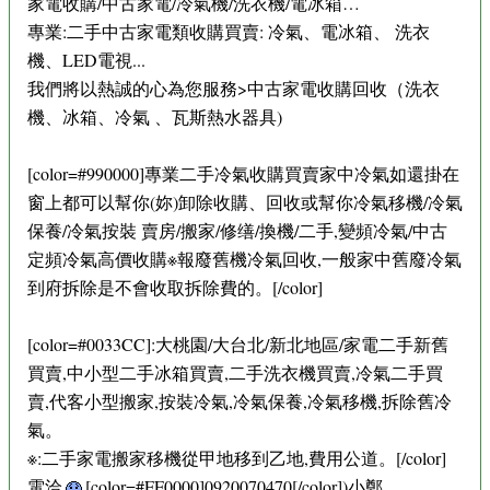
家電收購/中古家電/冷氣機/洗衣機/電冰箱…
專業:二手中古家電類收購買賣: 冷氣、電冰箱、 洗衣
機、LED電視...
我們將以熱誠的心為您服務>中古家電收購回收（洗衣
機、冰箱、冷氣 、瓦斯熱水器具)
[color=#990000]專業二手冷氣收購買賣家中冷氣如還掛在
窗上都可以幫你(妳)卸除收購、回收或幫你冷氣移機/冷氣
保養/冷氣按裝 賣房/搬家/修缮/換機/二手,變頻冷氣/中古
定頻冷氣高價收購※報廢舊機冷氣回收,一般家中舊廢冷氣
到府拆除是不會收取拆除費的。[/color]
[color=#0033CC]:大桃園/大台北/新北地區/家電二手新舊
買賣,中小型二手冰箱買賣,二手洗衣機買賣,冷氣二手買
賣,代客小型搬家,按裝冷氣,冷氣保養,冷氣移機,拆除舊冷
氣。
※:二手家電搬家移機從甲地移到乙地,費用公道。[/color]
電洽
[color=#FF0000]0920070470[/color])小鄭