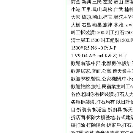
前金.新興.三民.左營.鼓山.鹽
小港.五甲.鳳山.鳥松.仁武 楠
大寮.橋頭.岡山.梓官.彌陀.4 V% i#
大樹.右昌 燕巢.旗津.苓雅. z w3 G&
叫工拆裝潢1500.叫工打石2500
清土屎工1500 叫工組裝150
1500# R5 N6 ~0 P: J- P
1 V9 D4 A% m4 K& Z) H. ?
歡迎南部.中部.北部房仲.設計
歡迎居家.店面.公寓.透天業主
歡迎學校.醫院.公家機關.中
歡迎旅館.旅社.民宿業主叫工6 B( e8
各位老闆你有拆裝潢.打石人力需求嗎8 ^
各種拆裝潢.打石均有 以日計
目:拆裝潢.拆浴室.拆廚具 拆
拆店面.拆除大樓整地.各式建築
磚打除 打除陽台.拆窗戶.打石
拆T壩.割草 廢棄物清運 有