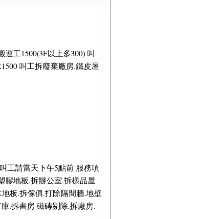
運工1500(3F以上多300) 叫
水1500 叫工拆廢棄廠房.鐵皮屋
要叫工請當天下午5點前 服務項
拆塑膠地板.拆辦公室.拆樣品屋
木地板.拆傢俱.打除隔間牆.地壁
庫.拆書房 磁磚剔除.拆廠房.