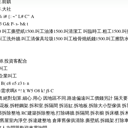
埕.前鎮
梓.大社
 {: ~" L# C" A
 P- s- b& t
 叫工撕壁紙1500.叫工油漆1500.叫清潔工 叫臨時工.粗工1500.叫搬
0.叫工洗外牆.叫工清傢具垃圾1500 叫工檢骨燒紙錢1500.叫工擦防
師.投資客配合
叫工
小企業叫工
 o5 z3 t- n
! l( W5 O8 k! j$ C
價.絕對划算.細心.用心 因地區不同.路途偏遠叫工價錢另計 隔天
天花板.拆輕鋼架.拆和室.拆隔間 拆浴缸.拆地板.拆除大小型傢俱 
拆除整地 RC建築拆除整地.打除磚牆.拆隔間.拆衣櫥 拆床櫃.拆
.舊屋室內淨空.拆違建整地 倉庫舊傢俱清除.撕壁紙.拆鐵架.打除車
任何人力問題歡迎來電詢問