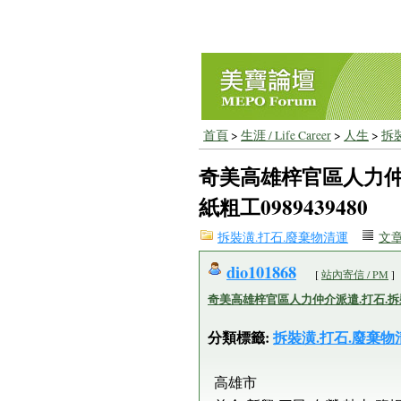
首頁
>
生涯 / Life Career
>
人生
>
拆
奇美高雄梓官區人力仲
紙粗工0989439480
拆裝潢.打石.廢棄物清運
文
dio101868
[
站內寄信 / PM
]
奇美高雄梓官區人力仲介派遣.打石.拆裝潢
分類標籤:
拆裝潢.打石.廢棄物
高雄市