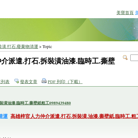
美寶首頁
裝潢.打石.廢棄物清運
> Topic
介派遣.打石.拆裝潢油漆.臨時工.撕壁
章列表
發表文章
PDF 列印（下載）
油漆.臨時工.撕壁紙粗工0989439480
清運
高雄梓官人力仲介派遣.打石.拆裝潢.油漆.撕壁紙.臨時工.粗