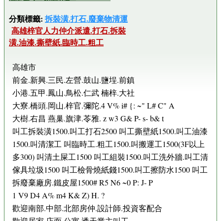
分類標籤:
拆裝潢.打石.廢棄物清運
高雄梓官人力仲介派遣.打石.拆裝
潢.油漆.撕壁紙.臨時工.粗工
高雄市
前金.新興.三民.左營.鼓山.鹽埕.前鎮
小港.五甲.鳳山.鳥松.仁武 楠梓.大社
大寮.橋頭.岡山.梓官.彌陀.4 V% i# {: ~" L# C" A
大樹.右昌 燕巢.旗津.苓雅. z w3 G& P- s- b& t
叫工拆裝潢1500.叫工打石2500 叫工撕壁紙1500.叫工油漆
1500.叫清潔工 叫臨時工.粗工1500.叫搬運工1500(3F以上
多300) 叫清土屎工1500 叫工組裝1500.叫工洗外牆.叫工清
傢具垃圾1500 叫工檢骨燒紙錢1500.叫工擦防水1500 叫工
拆廢棄廠房.鐵皮屋1500# R5 N6 ~0 P: J- P
1 V9 D4 A% m4 K& Z) H. ?
歡迎南部.中部.北部房仲.設計師.投資客配合
歡迎居家.店面.公寓.透天業主叫工