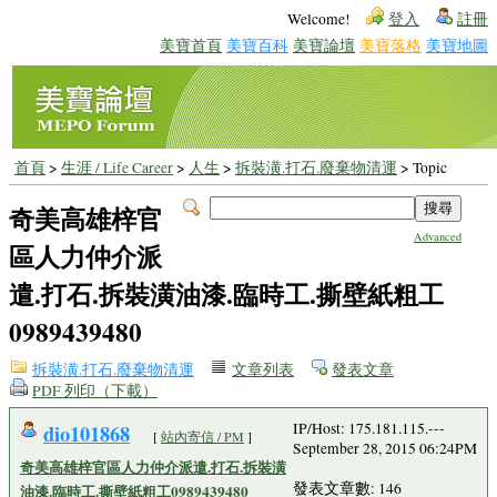
Welcome!
登入
註冊
美寶首頁
美寶百科
美寶論壇
美寶落格
美寶地圖
首頁
>
生涯 / Life Career
>
人生
>
拆裝潢.打石.廢棄物清運
> Topic
奇美高雄梓官
Advanced
區人力仲介派
遣.打石.拆裝潢油漆.臨時工.撕壁紙粗工
0989439480
拆裝潢.打石.廢棄物清運
文章列表
發表文章
PDF 列印（下載）
dio101868
IP/Host: 175.181.115.---
[
站內寄信 / PM
]
September 28, 2015 06:24PM
奇美高雄梓官區人力仲介派遣.打石.拆裝潢
發表文章數: 146
油漆.臨時工.撕壁紙粗工0989439480