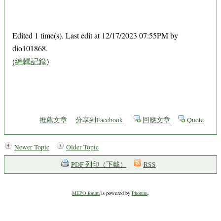
Edited 1 time(s). Last edit at 12/17/2023 07:55PM by
dio101868.
(
編輯記錄
)
推薦文章
分享到Facebook
回應文章
Quote
Newer Topic
Older Topic
PDF 列印（下載）
RSS
MEPO forum
is powered by
Phorum
.