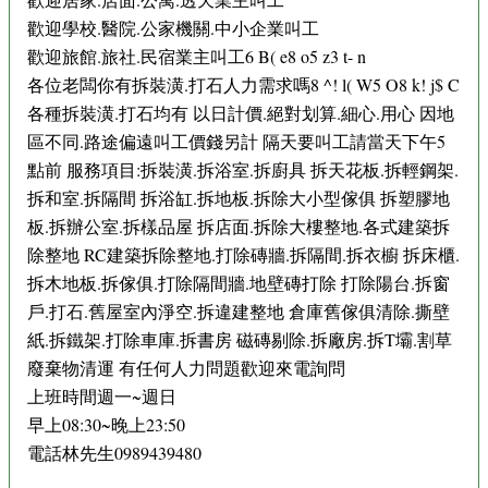
歡迎學校.醫院.公家機關.中小企業叫工
歡迎旅館.旅社.民宿業主叫工6 B( e8 o5 z3 t- n
各位老闆你有拆裝潢.打石人力需求嗎8 ^! l( W5 O8 k! j$ C
各種拆裝潢.打石均有 以日計價.絕對划算.細心.用心 因地
區不同.路途偏遠叫工價錢另計 隔天要叫工請當天下午5
點前 服務項目:拆裝潢.拆浴室.拆廚具 拆天花板.拆輕鋼架.
拆和室.拆隔間 拆浴缸.拆地板.拆除大小型傢俱 拆塑膠地
板.拆辦公室.拆樣品屋 拆店面.拆除大樓整地.各式建築拆
除整地 RC建築拆除整地.打除磚牆.拆隔間.拆衣櫥 拆床櫃.
拆木地板.拆傢俱.打除隔間牆.地壁磚打除 打除陽台.拆窗
戶.打石.舊屋室內淨空.拆違建整地 倉庫舊傢俱清除.撕壁
紙.拆鐵架.打除車庫.拆書房 磁磚剔除.拆廠房.拆T壩.割草
廢棄物清運 有任何人力問題歡迎來電詢問
上班時間週一~週日
早上08:30~晚上23:50
電話林先生0989439480