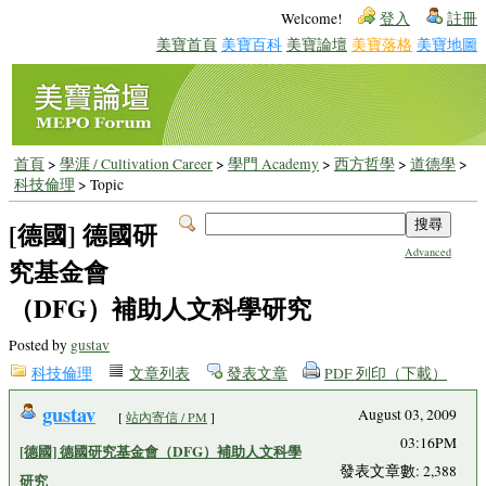
Welcome!
登入
註冊
美寶首頁
美寶百科
美寶論壇
美寶落格
美寶地圖
首頁
>
學涯 / Cultivation Career
>
學門 Academy
>
西方哲學
>
道德學
>
科技倫理
> Topic
[德國] 德國研
Advanced
究基金會
（DFG）補助人文科學研究
Posted by
gustav
科技倫理
文章列表
發表文章
PDF 列印（下載）
gustav
August 03, 2009
[
站內寄信 / PM
]
03:16PM
[德國] 德國研究基金會（DFG）補助人文科學
發表文章數: 2,388
研究