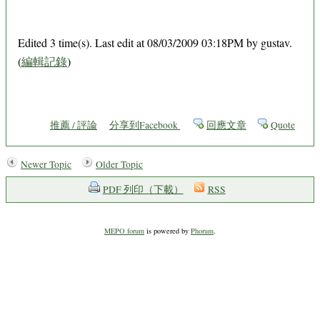
Edited 3 time(s). Last edit at 08/03/2009 03:18PM by gustav.
(
編輯記錄
)
推薦 / 評論
分享到Facebook
回應文章
Quote
Newer Topic
Older Topic
PDF 列印（下載）
RSS
MEPO forum
is powered by
Phorum
.