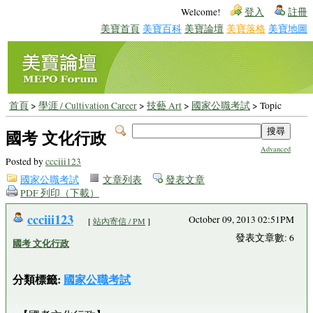
Welcome!
登入
註冊
美寶首頁
美寶百科
美寶論壇
美寶落格
美寶地圖
首頁
>
學涯 / Cultivation Career
>
技藝 Art
>
國家公職考試
> Topic
國考 文化行政
Advanced
Posted by
ccciii123
國家公職考試
文章列表
發表文章
PDF 列印（下載）
ccciii123
October 09, 2013 02:51PM
[
站內寄信 / PM
]
發表文章數: 6
國考 文化行政
分類標籤:
國家公職考試