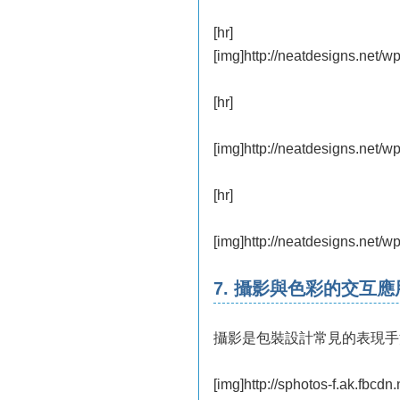
[hr]
[img]http://neatdesigns.net/w
[hr]
[img]http://neatdesigns.net/w
[hr]
[img]http://neatdesigns.net/w
7. 攝影與色彩的交互應
攝影是包裝設計常見的表現手
[img]http://sphotos-f.ak.fb