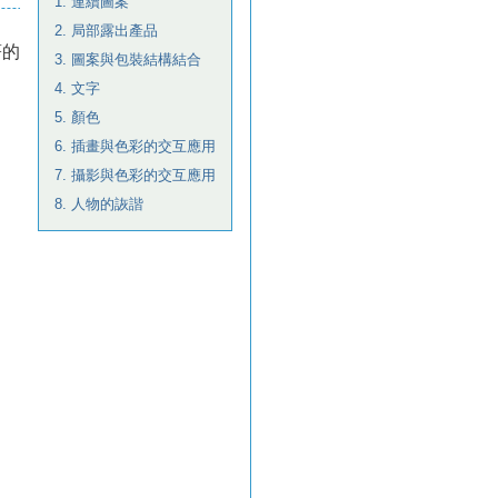
1. 連續圖案
2. 局部露出產品
著的
3. 圖案與包裝結構結合
4. 文字
5. 顏色
6. 插畫與色彩的交互應用
7. 攝影與色彩的交互應用
8. 人物的詼諧