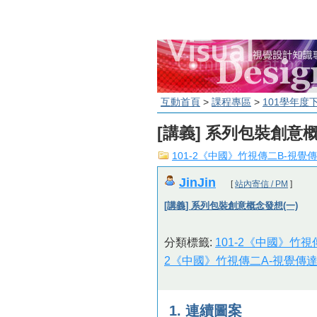
互動首頁
>
課程專區
>
101學年度
[講義] 系列包裝創意概
101-2《中國》竹視傳二B-視覺傳
JinJin
[
站內寄信 / PM
]
[講義] 系列包裝創意概念發想(一)
分類標籤:
101-2《中國》竹視
2《中國》竹視傳二A-視覺傳達
1. 連續圖案