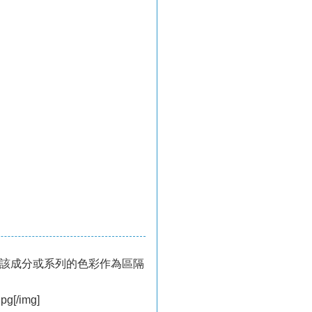
該成分或系列的色彩作為區隔
pg[/img]