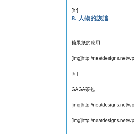
[hr]
8. 人物的詼諧
糖果紙的應用
[img]http://neatdesigns.net/w
[hr]
GAGA茶包
[img]http://neatdesigns.net/w
[img]http://neatdesigns.net/w