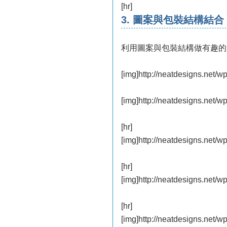
[hr]
3. 圖案與包裝結構結合
利用圖案與包裝結構做有趣的
[img]http://neatdesigns.net/w
[img]http://neatdesigns.net/w
[hr]
[img]http://neatdesigns.net/w
[hr]
[img]http://neatdesigns.net/w
[hr]
[img]http://neatdesigns.net/w