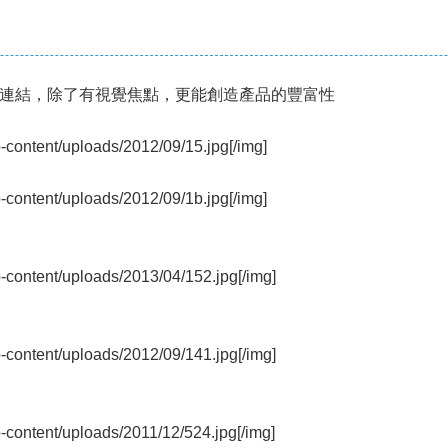
連結，除了有視覺焦點，更能創造產品的豐富性
p-content/uploads/2012/09/15.jpg[/img]
p-content/uploads/2012/09/1b.jpg[/img]
p-content/uploads/2013/04/152.jpg[/img]
p-content/uploads/2012/09/141.jpg[/img]
p-content/uploads/2011/12/524.jpg[/img]