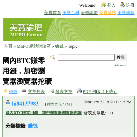
Welcome!
登入
註冊
美寶首頁
美寶百科
美寶論壇
美寶落格
美寶地圖
首頁
>
MEPO 網站討論區
>
赚钱
> Topic
國內BTC賺零
Advanced
用錢，加密瀏
覽器瀏覽器挖礦
赚钱
文章列表
發表文章
PDF 列印（下載）
hi84137983
February 21, 2020 11:15PM
[
站內寄信 / PM
]
國內BTC賺零用錢，加密瀏覽器瀏覽器挖礦
發表文章數: 111
分類標籤:
赚钱