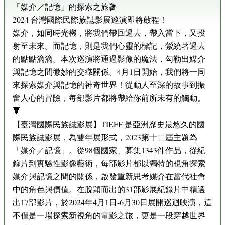
「媒介／記憶」的探索之旅🎬
2024 台灣國際民際族誌影展巡演即將啟程！
媒介，如同時光機，將我們帶回過去，帶入當下，又投
射至未來。而記憶，則是我們心靈的標記，縈繞著過去
的點點滴滴。本次巡演將通過影像的魔法，勾勒出媒介
與記憶之間微妙的交織關係。4月1日開始，我們將一同
來探索媒介與記憶的神奇世界！從動人至深的故事到振
奮人心的冒險，每部影片都將帶給你前所未有的觸動。
🔻
【臺灣國際民族誌影展】TIEFF 是亞洲歷史最悠久的國
際民族誌影展，為雙年展形式，2023第十二屆主題為
「媒介／記憶」。從98個國家、募集1343件作品，從紀
錄片到實驗性影像藝術，每部影片都以獨特的視角探索
媒介與記憶之間的關係，啟發重新思考媒介在當代社會
中的角色與價值。在脫穎而出的31部影展紀錄片中精選
出17部影片，於2024年4月1日-6月30日展開巡迴映演，這
不僅是一場探索新視角的電影之旅，更是一段穿越世界