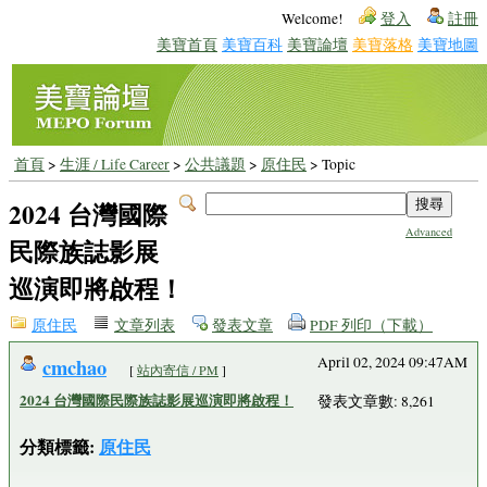
Welcome!
登入
註冊
美寶首頁
美寶百科
美寶論壇
美寶落格
美寶地圖
首頁
>
生涯 / Life Career
>
公共議題
>
原住民
> Topic
2024 台灣國際
Advanced
民際族誌影展
巡演即將啟程！
原住民
文章列表
發表文章
PDF 列印（下載）
cmchao
April 02, 2024 09:47AM
[
站內寄信 / PM
]
2024 台灣國際民際族誌影展巡演即將啟程！
發表文章數: 8,261
分類標籤:
原住民