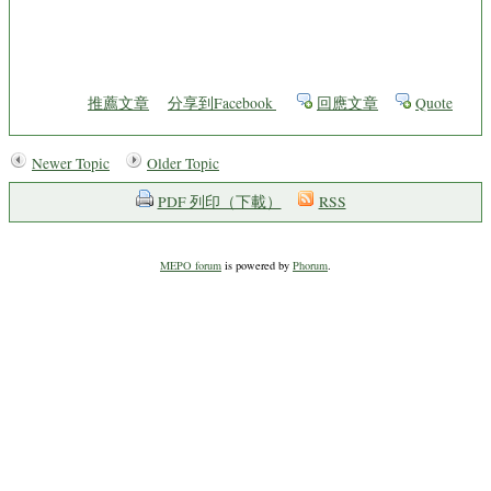
推薦文章
分享到Facebook
回應文章
Quote
Newer Topic
Older Topic
PDF 列印（下載）
RSS
MEPO forum
is powered by
Phorum
.