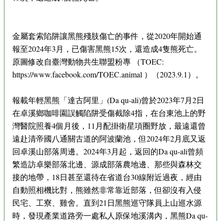
金屬套索陷阱讓黑熊殘肢傷亡的事件，從2020年開始通
報至2024年3月，已傷害黑熊15次，還造成4隻熊死亡。
原圖修改自臺灣動物共生聯盟粉專 （TOEC:
https://www.facebook.com/TOEC.animal ）（2023.9.1）。
報載年輕黑熊「達古阿里」(Da qu-ali)曾於2023年7月2日
在卓溪鄉咖啡園誤觸陷阱受傷截除4指，在台東池上的野
灣醫院照養4個月後，11月配掛衛星項圈野放，最遠還曾
遠赴清帝國八通關古道的阿波蘭池，但2024年2月底又返
回卓溪山部落周邊。2024年3月起，返回的Da qu-ali曾頻
繁造訪卓樂部落北邊、源成部落農地邊、那些與森林交
接的地帶，18日甚至還待在省道台30線附近過夜，經由
自動照相機比對，熊雖然非常靠近部落，但卻沒有入侵
民宅、工寮、雞舍。直到21日黑熊巡守隊員上山巡水源
時，發現產業道路旁一處私人原保地溪溝內，黑熊Da qu-