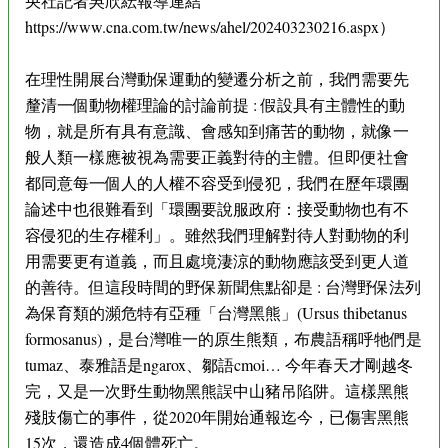
央社記者吳欣紜報導連結
https://www.cna.com.tw/news/ahel/202403230216.aspx）
在理性開展台灣動保運動的變遷分析之前，我們需要先
釐清一個動物權理論的討論前提 : 假設具有主體性的動
物，就是所有具有意識、會感知到痛苦的動物，就像一
般人類一樣應被視為需要正義對待的主體。但即便社會
都同意每一個人的人權不容受到侵犯，我們在歷年環團
論述中也很難看到「環團要說服政府：接受動物也有不
容侵犯的生存權利」。雖然我們理解對待人對動物的利
用需要更有道義，而且處境淒涼的動物應該受到更人道
的善待。但這段時間的野保新聞焦點卻是 : 台灣野保法列
為保育類的瀕危特有亞種「台灣黑熊」(Ursus thibetanus
formosanus)，是台灣唯一的原生熊類，布農語稱呼牠們是
tumaz、泰雅語是ngarox、鄒語cmoi… 今年春天才剛越冬
完，又是一次野生動物黑熊誤中山豬吊陷阱。這樣黑熊
殘肢傷亡的事件，從2020年開始通報迄今，已傷害黑熊
15次，還造成4個體死亡。