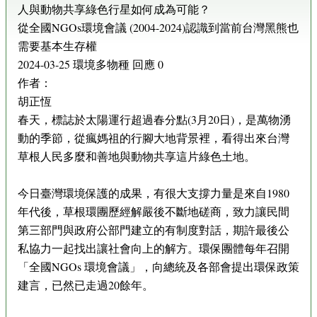
人與動物共享綠色行星如何成為可能？
從全國NGOs環境會議 (2004-2024)認識到當前台灣黑熊也
需要基本生存權
2024-03-25 環境多物種 回應 0
作者：
胡正恆
春天，標誌於太陽運行超過春分點(3月20日)，是萬物湧
動的季節，從瘋媽祖的行腳大地背景裡，看得出來台灣
草根人民多麼和善地與動物共享這片綠色土地。
今日臺灣環境保護的成果，有很大支撐力量是來自1980
年代後，草根環團歷經解嚴後不斷地磋商，致力讓民間
第三部門與政府公部門建立的有制度對話，期許最後公
私協力一起找出讓社會向上的解方。環保團體每年召開
「全國NGOs 環境會議」，向總統及各部會提出環保政策
建言，已然已走過20餘年。