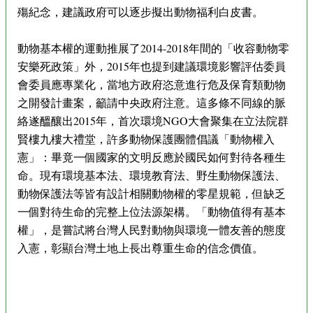
殤紀念，建議政府可以逐步擬出動物福利白皮書。
動物基本權的運動推展了2014-2018年間的「收容動物零
安樂死政策」外，2015年也提到建議環境影響評估委員
會委員應專業化，當地方政府恣意進行危及保育類動物
之開發計畫案，籲請中央政府注意。這多條不同線的脈
絡遂醞釀出2015年，首次環境NGO大會聚集在立法院群
賢樓九樓大禮堂，許多動物保護團體倡議「動物權入
憲」：畢竟一個國家的文明反應於國民如何對待各種生
命。現有環境基本法、環境教育法、野生動物保護法、
動物保護法等皆有設計相關動物權的零星規範，但缺乏
一個對待生命的完整上位法源架構。「動物值得有基本
權」，是嘗試將台灣人民對動物與環境一體友善的態度
入憲，彰顯台灣土地上長出尊重生命的信念價值。