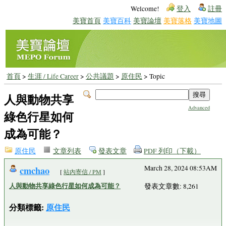
Welcome!
登入
註冊
美寶首頁
美寶百科
美寶論壇
美寶落格
美寶地圖
首頁
>
生涯 / Life Career
>
公共議題
>
原住民
> Topic
人與動物共享
Advanced
綠色行星如何
成為可能？
原住民
文章列表
發表文章
PDF 列印（下載）
cmchao
March 28, 2024 08:53AM
[
站內寄信 / PM
]
人與動物共享綠色行星如何成為可能？
發表文章數: 8,261
分類標籤:
原住民