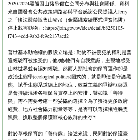
2020-2024黑熊因山豬吊傷亡空間分布與社會關係。資料
來自國發會公共政策網路參與平台感謝公民提議人Jerry
之「修法嚴禁販售山豬吊（金屬繩索續壓式彈簧陷阱）
停止戕害動物」: https://join.gov.tw/idea/detail/b8250105-
f743-4edd-9ab2-fc9e2137acd2
普世基本動物權的假設立場是 : 動物不被侵犯的權利是普
遍經驗可被接受的，他/她/牠們有自我意識，主觀地感受
山林世界並有認知經驗。然而人類社會的保育運作卻是
政治生態學(ecological politics)圖式的，就是即便是守護黑
熊、賦予生態系道德上的地位，效益主義的爭辯框架還
是會持續混淆各種保育實務上的安排，譬如說「善待
熊」需不需要考慮一些妥協的選擇？為了獲得更多政府
經費、地方社會協力能量等等，是否可以選擇犧牲幾隻
黑熊、換取整個保護區核心族群的生存?!
對於草根保育的「善待熊」論述來說，民間對於保護臺