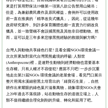
來是打算用野保法19條第一項第八款公告禁用山豬吊；
但是，為兼顧農民農作及原民權益，會例外可以使用政
府一直在推廣的「精準改良式獵具」。因此，從這幾年
政府研究案件、到許多保育團體也都一直賣力行銷改良
獵具，並一致聲稱不會誤捕黑熊及其他非目標動物。然
而，這可以是三年多來悲慘黑熊經驗的救贖與解方嗎?
台灣人與動物共享綠色行星? 且看全國NGOs環境會議一
次次所累加對當代台灣黑熊處境的呼籲: 人類世
(Anthropocene)裡，是連野生動物到經濟動物也需要基本
生存權。只有人權才不容侵犯? 應當不只吧! 一步步沉重
地走出第21屆NGOs 環境會議的老屋會場，看見門口展示
整片用濁水溪細密黑土培育出的「綠寶石生菜」，自然
耕作出來耀眼的綠色葉片滋養萬物，就像環境NGOs大會
上20年過去不落痕跡，站在動物生存的道德立場上，人
類不值得繼續合理化剝削的升級、轉化和延用了吧。