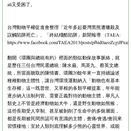
ali又受困了。
台灣動物平權促進會整理「近年多起臺灣黑熊遭獵殺及
誤觸陷阱死亡」、「終結殘酷陷阱」新聞報導 （TAEA:
https://www.facebook.com/TAEA2013/posts/pfbid0aeoZcgi
翻開《環團與總統有約》裡面的類似動保故事脈絡，就
是歷任三任台灣民選總統 : 陳水扁、馬英九、蔡英文總
統，所當面聽取的陳情書。環團20餘年來一直持續論述
種種動物主體性，讓台灣環境運動納入「動物也有基本
生存權」這一既普世、又草根的各類平權提案，年年能
逐步納入法制列管。需要正義對待的動物主體，舉凡人
類史上不管是經濟動物如犬牛，還是野生動物如熊猴，
這些長期受人宰制、甚至被剝削了生命中的多個層面，
都是長期被民間所認可有意識的主體，會痛/會逃/會回來
習慣棲地；至於人類到底理解多少熊的心靈世界、或能