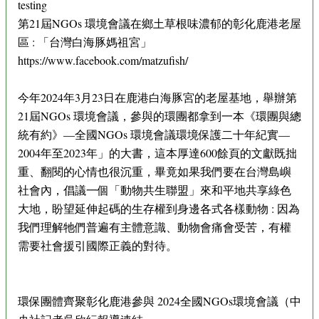
testing
第21屆NGOs 環境會議在鄉土草根味濃郁的彰化鹿港老屋
區 : 「台灣白海豚媽祖宮」
https://www.facebook.com/matzufish/
今年2024年3月23日在鹿港白海豚宮的老屋基地，舉辦第
21屆NGOs 環境會議，參與的環團都拿到一本《環團與總
統有約》—全國NGOs 環境會議環境保護二十年紀實—
2004年至2023年」的大書，這本厚達600餘頁的文獻既拙
重、翻閱的心情也很沉重，畢竟如果我們要在台灣島嶼
社會內，倡議一個「動物共生聯盟」來和平地共享綠色
大地，盼望延伸起碼的生存權到身邊各式各樣動物 : 因為
我們理解牠們普遍有主體意識、動物會痛會受苦，有權
需要社會援引國際正義的對待。
環保團體齊聚彰化鹿港參與 2024全國NGOs環境會議（中