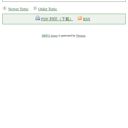
Newer Topic
Older Topic
PDF 列印（下載）
RSS
MEPO forum
is powered by
Phorum
.