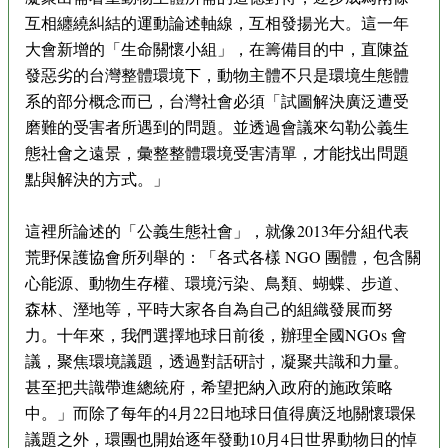
互相纏繞糾結的運動論述軸線，互相發揚光大。這一年
大會新增的「生命關懷小組」，在籌備目的中，直陳益
發惡劣的台灣整體環境下，動物主體不只是環境生態體
系的部分概念而已，台灣社會必須「試圖解決廣泛遭受
磨難的受害者所遇到的問題。並透過會議來勾勒公義生
態社會之遠景，彙整整體環境受害清單，才能找出問題
點與解決的方式。」
這裡所論述的「公義生態社會」，就像2013年分組代表
荒野保護協會所列舉的：「各式各樣 NGO 團體，包含關
心能源、動物生存權、環境污染、鳥類、蝴蝶、步道、
森林、溼地等，平時大家各自為自己的組織發展而努
力。十年來，我們選擇地球日前後，辦理全國NGOs 會
議，聚焦環境議題，透過對話研討，凝聚共識和力量。
甚至把共識帶進總統府，希望把納入政府的施政策略
中。」而除了每年的4月22日地球日值得廣泛地關懷環保
議題之外，環團也開始逐年發動10月4日世界動物日的悼