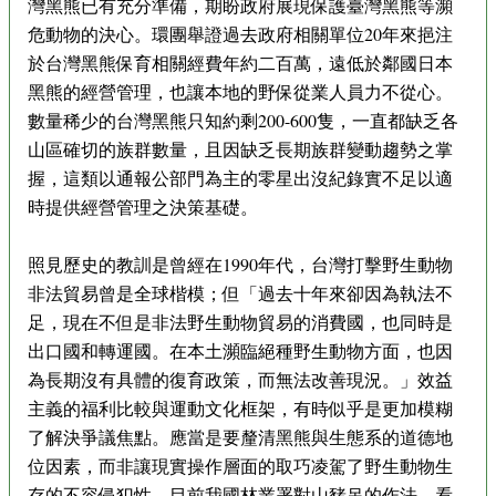
灣黑熊已有充分準備，期盼政府展現保護臺灣黑熊等瀕
危動物的決心。環團舉證過去政府相關單位20年來挹注
於台灣黑熊保育相關經費年約二百萬，遠低於鄰國日本
黑熊的經營管理，也讓本地的野保從業人員力不從心。
數量稀少的台灣黑熊只知約剩200-600隻，一直都缺乏各
山區確切的族群數量，且因缺乏長期族群變動趨勢之掌
握，這類以通報公部門為主的零星出沒紀錄實不足以適
時提供經營管理之決策基礎。
照見歷史的教訓是曾經在1990年代，台灣打擊野生動物
非法貿易曾是全球楷模；但「過去十年來卻因為執法不
足，現在不但是非法野生動物貿易的消費國，也同時是
出口國和轉運國。在本土瀕臨絕種野生動物方面，也因
為長期沒有具體的復育政策，而無法改善現況。」效益
主義的福利比較與運動文化框架，有時似乎是更加模糊
了解決爭議焦點。應當是要釐清黑熊與生態系的道德地
位因素，而非讓現實操作層面的取巧凌駕了野生動物生
存的不容侵犯性。目前我國林業署對山豬吊的作法，看