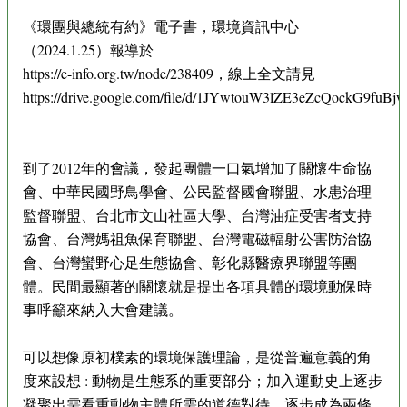
《環團與總統有約》電子書，環境資訊中心
（2024.1.25）報導於
https://e-info.org.tw/node/238409，線上全文請見
https://drive.google.com/file/d/1JYwtouW3lZE3eZcQockG9fuBj
到了2012年的會議，發起團體一口氣增加了關懷生命協
會、中華民國野鳥學會、公民監督國會聯盟、水患治理
監督聯盟、台北市文山社區大學、台灣油症受害者支持
協會、台灣媽祖魚保育聯盟、台灣電磁輻射公害防治協
會、台灣蠻野心足生態協會、彰化縣醫療界聯盟等團
體。民間最顯著的關懷就是提出各項具體的環境動保時
事呼籲來納入大會建議。
可以想像原初樸素的環境保護理論，是從普遍意義的角
度來設想 : 動物是生態系的重要部分；加入運動史上逐步
凝聚出需看重動物主體所需的道德對待，逐步成為兩條