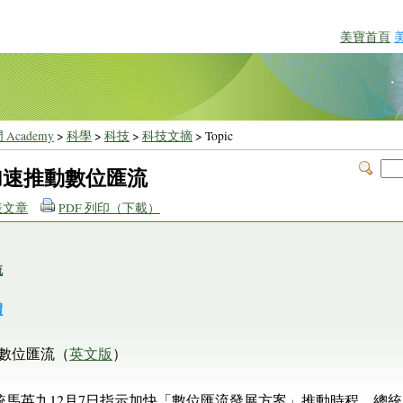
美寶首頁
 Academy
>
科學
>
科技
>
科技文摘
> Topic
加速推動數位匯流
表文章
PDF 列印（下載）
流
體
動數位匯流（
英文版
）
07）總統馬英九12月7日指示加快「數位匯流發展方案」推動時程。