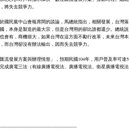
，將失去競爭力。
於國民黨中山會報席間的談論，馬總統指出，相關發展，台灣落
國，本身是製造的最大宗，但是台灣用的卻比誰都還少。總統說
也會有，商機很大，如果台灣在這方面不勵行改革，未來台灣本
，而台灣卻沒有辦法輸出，因而失去競爭力。
流發展方案與辦理情形」，預期民國104年，用戶普及率可達50
6月完成廣電三法（有線廣播電視法、廣播電視法、衛星廣播電視
------------------------------------------------------