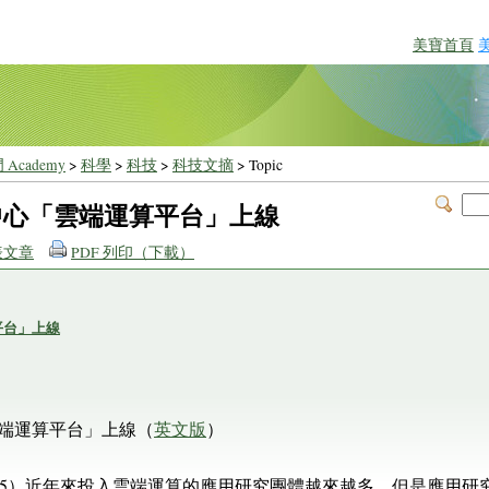
美寶首頁
 Academy
>
科學
>
科技
>
科技文摘
> Topic
算中心「雲端運算平台」上線
表文章
PDF 列印（下載）
平台」上線
雲端運算平台」上線（
英文版
）
10/15）近年來投入雲端運算的應用研究團體越來越多，但是應用