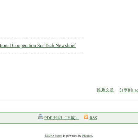
------------------------------------------------------
ational Cooperation Sci-Tech Newsbrief
------------------------------------------------------
推薦文章
分享到Fac
PDF 列印（下載）
RSS
MEPO forum
is powered by
Phorum
.