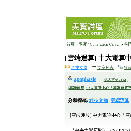
首頁
>
學涯 / Cultivation Career
>
學門
[雲端運算] 中大電
科技文摘
文章列表
發
apophasis
[
站內寄信 / PM
]
[雲端運算] 中大電算中心「雲端運算
分類標籤:
科技文摘
雲端運算
[雲端運算] 中大電算中心「
《中央大學新聞》（2010/