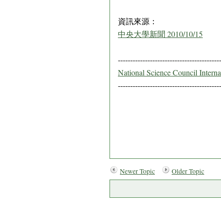
資訊來源：
中央大學新聞 2010/10/15
-----------------------------------------
National Science Council Intern
-----------------------------------------
Newer Topic
Older Topic