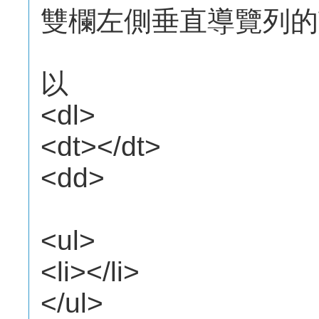
雙欄左側垂直導覽列的
以
<dl>
<dt></dt>
<dd>
<ul>
<li></li>
</ul>