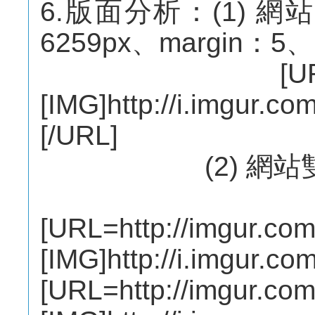
6.版面分析：(1) 網站 w
6259px、margin：5、
[URL=http://
[IMG]http://i.imgur.co
[/URL]
(2) 網站雙
主版
[URL=http://imgur.com
[IMG]http://i.imgur.
[URL=http://imgur.co