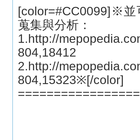
[color=#CC0099
蒐集與分析：
1.http://mepopedia.c
804,18412
2.http://mepopedia.c
804,15323※[/color]
=================