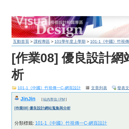
互動首頁
>
課程專區
>
101學年度上學期
>
101-1《中國》竹視
[作業08] 優良設計
析
101-1《中國》竹視傳一C-網頁設計
文章列表
發表
JinJin
[
站內寄信 / PM
]
[作業08] 優良設計網站蒐集與分析
分類標籤:
101-1《中國》竹視傳一C-網頁設計