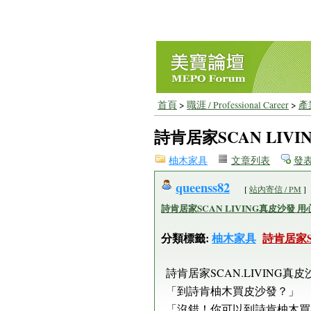
首頁
>
職涯 / Professional Career
>
產業
詩肯居家SCAN LI
柚木家具
文章列表
發
queenss82
[
站內寄信 / PM
]
詩肯居家SCAN LIVING真皮沙發 
分類標籤:
柚木家具
詩肯居家S
詩肯居家SCAN.LIVING
「到詩肯柚木買皮沙發？」
「沒錯！你可以到詩肯柚木買