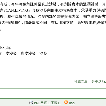
有成，今年將觸角延伸至真皮沙發，有別於實木的溫潤質感，真
SCAN.LIVING』真皮沙發內部主結構為實木，承受重力與
裂、易生蟲蟻的情況。沙發內部的彈簧與彈力帶、獨立筒等級亦
注重沙發內部的細節，隨著款式不同，有採用獨立筒、高密度泡棉與
。
dex.php
 詩肯 皮沙發 真皮沙發 沙發
推薦文章
分享到Fac
PDF 列印（下載）
RSS