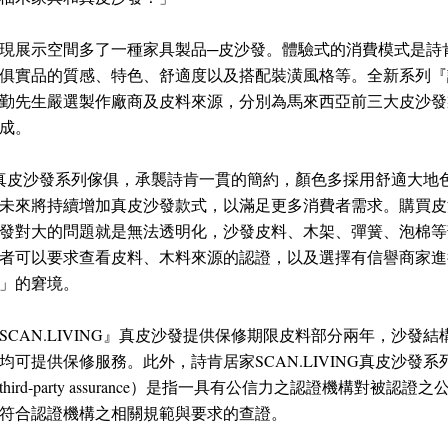
現展示空間多了一種家具製品─皮沙發。體驗式的消費模式是詩
實品的質感、特色、舒適度以及搭配裝潢風格等。全新系列『詩肯居
勤先生嚴選製作廠商及皮料來源，分別為馬來西亞前三大皮沙發
成。
NG』真皮沙發系列傢俱，承襲詩肯一貫的簡約，顏色多採用舒適大
未來將持續增加真皮沙發款式，以滿足更多消費者需求。購買皮
發對大的問題就是無法透明化，沙發皮料、木架、彈簧、泡棉等
者可以要求查看皮料、木料來源的認證，以及選擇有信譽商家進
」的窘境。
CAN.LIVING』真皮沙發提供保修期限皮料部分兩年，沙發
可提供保修服務。此外，詩肯居家SCAN.LIVING真皮沙發
rd-party assurance）是指一具有公信力之認證機構對被
符合認證機構之相關規範與要求的查證。