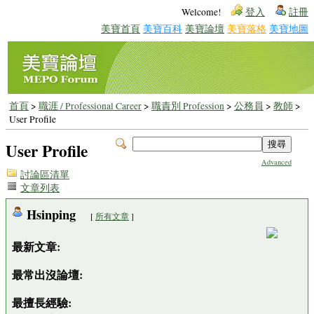
Welcome!
登入
註冊
美寶首頁
美寶百科
美寶論壇
美寶落格
美寶地圖
首頁
>
職涯 / Professional Career
>
職責別 Profession
>
公務員
>
教師
>
User Profile
User Profile
Advanced
討論區清單
文章列表
Hsinping
[
所有文章
]
最新文章:
最常出沒論壇:
最擅長經驗: