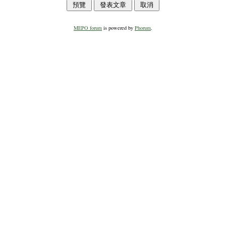
MEPO forum
is powered by
Phorum
.