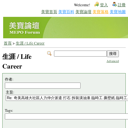
Welcome!
登入
註冊
美寶首頁
美寶百科
美寶論壇
美寶落格
美寶地圖
首頁
>
生涯 / Life Career
生涯 / Life
Advanced
Career
作者:
主旨:
Tags: