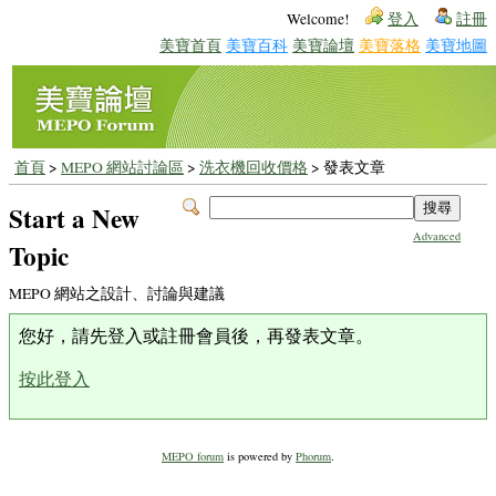
Welcome!
登入
註冊
美寶首頁
美寶百科
美寶論壇
美寶落格
美寶地圖
首頁
>
MEPO 網站討論區
>
洗衣機回收價格
> 發表文章
Start a New
Advanced
Topic
MEPO 網站之設計、討論與建議
您好，請先登入或註冊會員後，再發表文章。
按此登入
MEPO forum
is powered by
Phorum
.