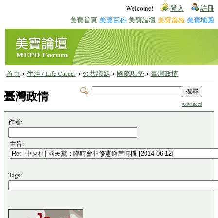
Welcome!
登入
註冊
美寶首頁
美寶百科
美寶論壇
美寶落格
美寶地圖
首頁
>
生涯 / Life Career
>
公共議題
>
國際現勢
>
臺灣政情
臺灣政情
Advanced
作者:
主旨:
Tags: