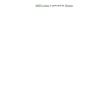
MEPO forum
is powered by
Phorum
.