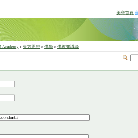
美寶首頁
 Academy
>
東方思想
>
佛學
>
佛教知識論