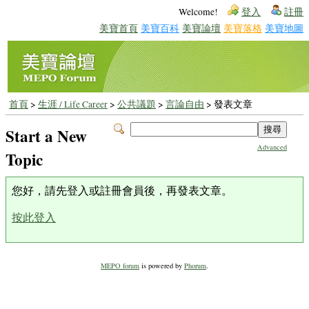
Welcome!
登入
註冊
美寶首頁
美寶百科
美寶論壇
美寶落格
美寶地圖
首頁
>
生涯 / Life Career
>
公共議題
>
言論自由
> 發表文章
Start a New
Advanced
Topic
您好，請先登入或註冊會員後，再發表文章。
按此登入
MEPO forum
is powered by
Phorum
.