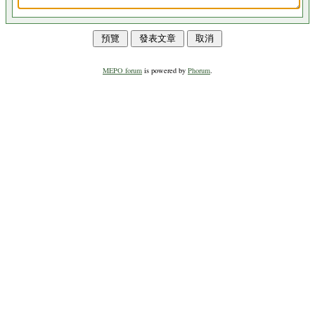
MEPO forum
is powered by
Phorum
.