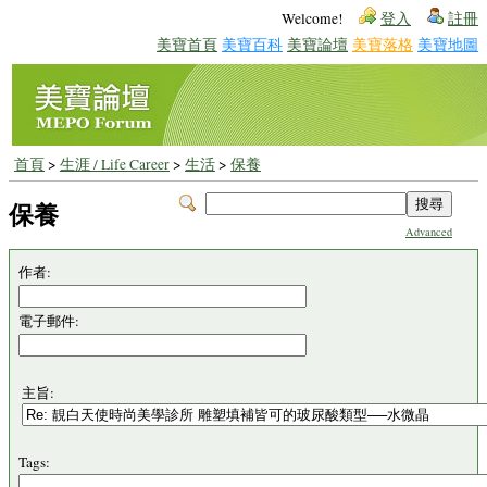
Welcome!
登入
註冊
美寶首頁
美寶百科
美寶論壇
美寶落格
美寶地圖
首頁
>
生涯 / Life Career
>
生活
>
保養
保養
Advanced
作者:
電子郵件:
主旨:
Tags: