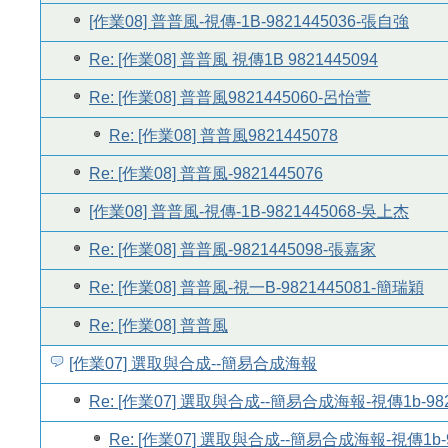
[作業08] 普普風-視傳-1B-9821445036-張自強
Re: [作業08] 普普風 視傳1B 9821445094
Re: [作業08] 普普風9821445060-呂怡萱
Re: [作業08] 普普風9821445078
Re: [作業08] 普普風-9821445076
[作業08] 普普風-視傳-1B-9821445068-吳上杰
Re: [作業08] 普普風-9821445098-張嘉家
Re: [作業08] 普普風-視一B-9821445081-簡瑞穎
Re: [作業08] 普普風
[作業07] 選取與合成--簡易合成海報
Re: [作業07] 選取與合成--簡易合成海報-視傳1b-98
Re: [作業07] 選取與合成--簡易合成海報-視傳1b-9