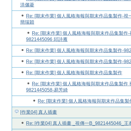
洪儷菱
Re: [期末作業] 個人風格海報與期末作品集製作-視一B-
簡瑞穎
Re: [期末作業] 個人風格海報與期末作品集製作
9821445096 邱詩雁
Re: [期末作業] 個人風格海報與期末作品集製作-9821
Re: [期末作業] 個人風格海報與期末作品集製作-9821
Re: [期末作業] 個人風格海報與期末作品集製作
Re: [期末作業] 個人風格海報與期末作品集製作 
9821445058-易芳綺
Re: [期末作業] 個人風格海報與期末作品集製
[作業04] 真人插畫
Re: [作業04] 真人插畫 _視傳一B_9821445046_