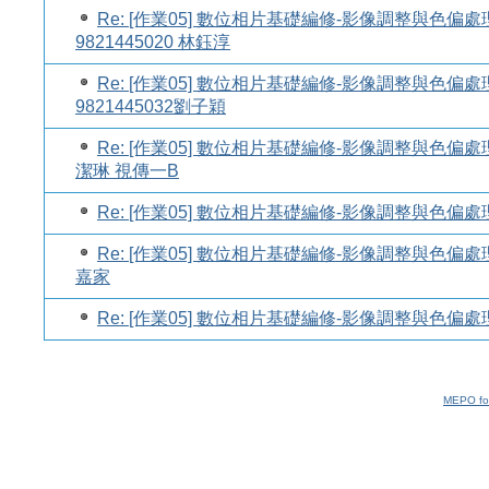
Re: [作業05] 數位相片基礎編修-影像調整與色偏處
9821445020 林鈺淳
Re: [作業05] 數位相片基礎編修-影像調整與色偏處理
9821445032劉子穎
Re: [作業05] 數位相片基礎編修-影像調整與色偏處理9
潔琳 視傳一B
Re: [作業05] 數位相片基礎編修-影像調整與色偏處
Re: [作業05] 數位相片基礎編修-影像調整與色偏處理-9
嘉家
Re: [作業05] 數位相片基礎編修-影像調整與色偏處
MEPO fo