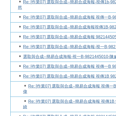
Re: [作業07] 選取與合成--簡易合成海報-視傳1b-982
然
Re: [作業07] 選取與合成--簡易合成海報 視傳一B-98
Re: [作業07] 選取與合成--簡易合成海報視傳1B-982
Re: [作業07] 選取與合成--簡易合成海報 98214450
Re: [作業07] 選取與合成--簡易合成海報-視一B-982
選取與合成--簡易合成海報-視一B-9821445010-陳
Re: [作業07] 選取與合成--簡易合成海報 視傳一B 98
Re: [作業07] 選取與合成--簡易合成海報 視傳1B 982
Re: [作業07] 選取與合成--簡易合成海報 視傳一B 
偉
Re: [作業07] 選取與合成--簡易合成海報 視傳1B 9
綺