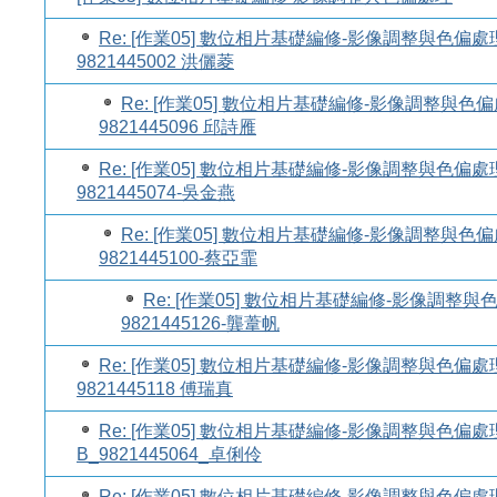
Re: [作業05] 數位相片基礎編修-影像調整與色偏處
9821445002 洪儷菱
Re: [作業05] 數位相片基礎編修-影像調整與色
9821445096 邱詩雁
Re: [作業05] 數位相片基礎編修-影像調整與色偏處理
9821445074-吳金燕
Re: [作業05] 數位相片基礎編修-影像調整與色偏
9821445100-蔡亞霏
Re: [作業05] 數位相片基礎編修-影像調整與色
9821445126-龔葦帆
Re: [作業05] 數位相片基礎編修-影像調整與色偏處
9821445118 傅瑞真
Re: [作業05] 數位相片基礎編修-影像調整與色偏
B_9821445064_卓俐伶
Re: [作業05] 數位相片基礎編修-影像調整與色偏處