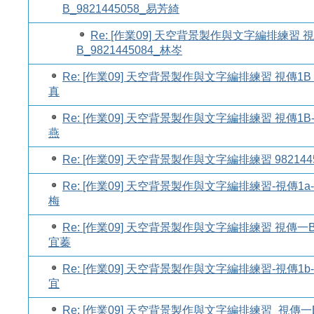
B_9821445058_易芳綺
Re: [作業09] 天空背景製作與文字編排練習 
B_9821445084_林岑
Re: [作業09] 天空背景製作與文字編排練習 視傳1B 9
真
Re: [作業09] 天空背景製作與文字編排練習 視傳1B-9
燕
Re: [作業09] 天空背景製作與文字編排練習 982144
Re: [作業09] 天空背景製作與文字編排練習-視傳1a-9
梅
Re: [作業09] 天空背景製作與文字編排練習 視傳一B_9
宜蓁
Re: [作業09] 天空背景製作與文字編排練習-視傳1b-9
宜
Re: [作業09] 天空背景製作與文字編排練習_視傳一B_