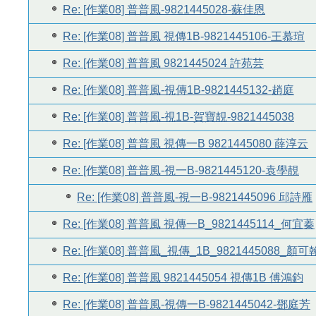
Re: [作業08] 普普風-9821445028-蘇佳恩
Re: [作業08] 普普風 視傳1B-9821445106-王慕瑄
Re: [作業08] 普普風 9821445024 許苑芸
Re: [作業08] 普普風-視傳1B-9821445132-趙庭
Re: [作業08] 普普風-視1B-賀寶靚-9821445038
Re: [作業08] 普普風 視傳一B 9821445080 薛淳云
Re: [作業08] 普普風-視一B-9821445120-袁學靚
Re: [作業08] 普普風-視一B-9821445096 邱詩雁
Re: [作業08] 普普風 視傳一B_9821445114_何宜蓁
Re: [作業08] 普普風_視傳_1B_9821445088_顏可
Re: [作業08] 普普風 9821445054 視傳1B 傅鴻鈞
Re: [作業08] 普普風-視傳一B-9821445042-鄧庭芳