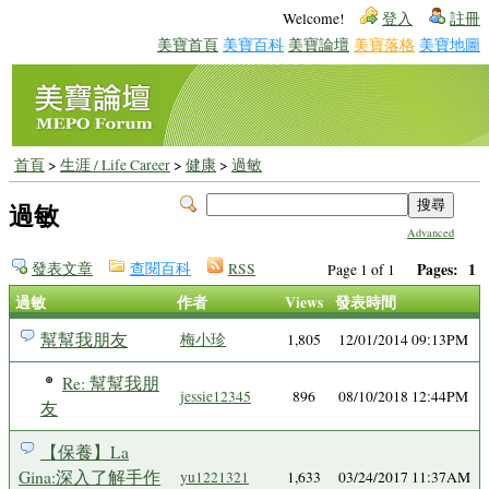
Welcome!
登入
註冊
美寶首頁
美寶百科
美寶論壇
美寶落格
美寶地圖
首頁
>
生涯 / Life Career
>
健康
>
過敏
過敏
Advanced
發表文章
查閱百科
RSS
Pages:
1
Page 1 of 1
過敏
作者
Views
發表時間
幫幫我朋友
梅小珍
1,805
12/01/2014 09:13PM
Re: 幫幫我朋
jessie12345
896
08/10/2018 12:44PM
友
【保養】La
Gina:深入了解手作
yu1221321
1,633
03/24/2017 11:37AM