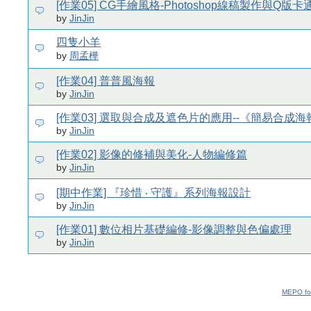
[作業05] CG手繪風格-Photoshop線稿製作與Q版
by
JinJin
四隻小羊
by
周孟樺
[作業04] 普普風海報
by
JinJin
[作業03] 選取與合成及遮色片的應用--《簡易合成海
by
JinJin
[作業02] 影像的修補與美化-人物編修篇
by
JinJin
[期中作業] 『珍惜 ‧ 守護』系列海報設計
by
JinJin
[作業01] 數位相片基礎編修-影像調整與色偏處理
by
JinJin
MEPO fo