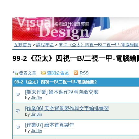
互動首頁
>
課程專區
>
99-2《亞太》四視一B/二視一甲-電腦繪圖
99-2《亞太》四視一B/二視一甲-電腦繪
發表文章
查閱公告區
RSS
99-2《亞太》四視一B/二視一甲-電腦繪圖2
[期末作業] 繪本製作說明與繳交處
by
JinJin
[作業06] 天空背景製作與文字編排練習
by
JinJin
[作業07] 繪本首頁製作
by
JinJin