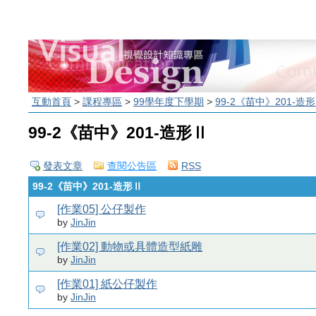
互動首頁
>
課程專區
>
99學年度下學期
>
99-2《苗中》201-造
99-2《苗中》201-造形Ⅱ
發表文章
查閱公告區
RSS
99-2《苗中》201-造形Ⅱ
[作業05] 公仔製作
by
JinJin
[作業02] 動物或具體造型紙雕
by
JinJin
[作業01] 紙公仔製作
by
JinJin