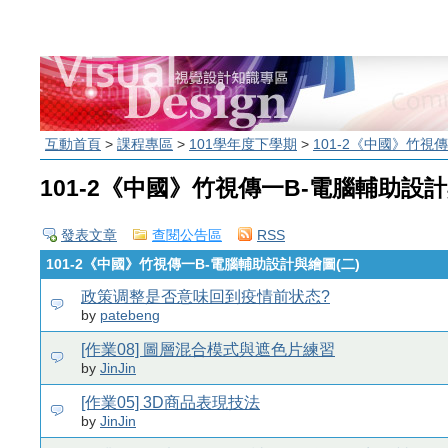
互動首頁
>
課程專區
>
101學年度下學期
>
101-2《中國》竹視
101-2《中國》竹視傳一B-電腦輔助設計
發表文章
查閱公告區
RSS
101-2《中國》竹視傳一B-電腦輔助設計與繪圖(二)
政策调整是否意味回到疫情前状态?
by
patebeng
[作業08] 圖層混合模式與遮色片練習
by
JinJin
[作業05] 3D商品表現技法
by
JinJin