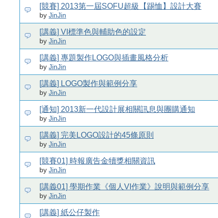
[競賽] 2013第一屆SOFU超級【踢恤】設計大賽
by
JinJin
[講義] VI標準色與輔助色的設定
by
JinJin
[講義] 專題製作LOGO與插畫風格分析
by
JinJin
[講義] LOGO製作與範例分享
by
JinJin
[通知] 2013新一代設計展相關訊息與團購通知
by
JinJin
[講義] 完美LOGO設計的45條原則
by
JinJin
[競賽01] 時報廣告金犢獎相關資訊
by
JinJin
[講義01] 學期作業《個人VI作業》說明與範例分享
by
JinJin
[講義] 紙公仔製作