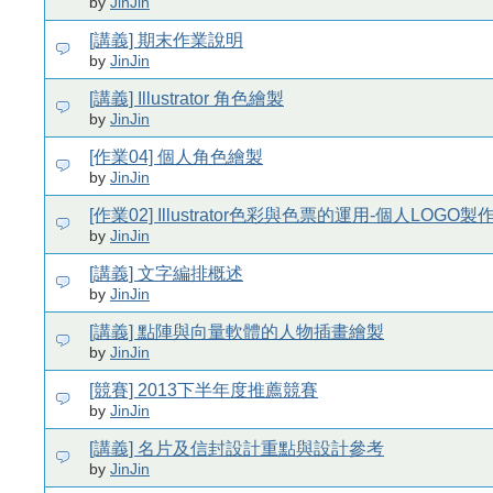
by
JinJin
[講義] 期末作業說明
by
JinJin
[講義] Illustrator 角色繪製
by
JinJin
[作業04] 個人角色繪製
by
JinJin
[作業02] Illustrator色彩與色票的運用-個人LOGO製
by
JinJin
[講義] 文字編排概述
by
JinJin
[講義] 點陣與向量軟體的人物插畫繪製
by
JinJin
[競賽] 2013下半年度推薦競賽
by
JinJin
[講義] 名片及信封設計重點與設計參考
by
JinJin