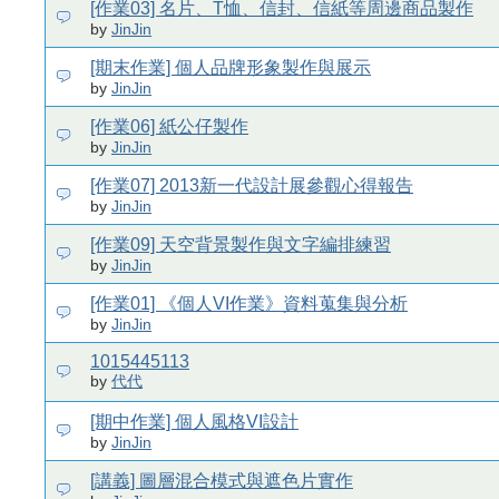
[作業03] 名片、T恤、信封、信紙等周邊商品製作
by
JinJin
[期末作業] 個人品牌形象製作與展示
by
JinJin
[作業06] 紙公仔製作
by
JinJin
[作業07] 2013新一代設計展參觀心得報告
by
JinJin
[作業09] 天空背景製作與文字編排練習
by
JinJin
[作業01] 《個人VI作業》資料蒐集與分析
by
JinJin
1015445113
by
代代
[期中作業] 個人風格VI設計
by
JinJin
[講義] 圖層混合模式與遮色片實作