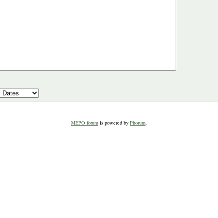
MEPO forum
is powered by
Phorum
.