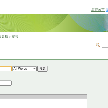
美寶首頁
言集錦
>
搜尋