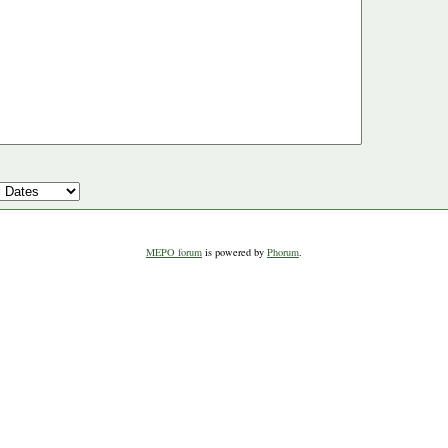
MEPO forum
is powered by
Phorum
.