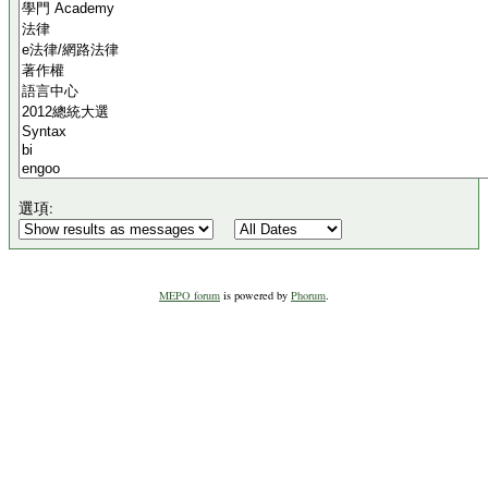
選項:
MEPO forum
is powered by
Phorum
.