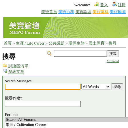
Welcome!
登入
註冊
美寶首頁
美寶百科
美寶論壇
美寶落格
美寶地圖
首頁
>
生涯 / Life Career
>
公共議題
>
環保生態
>
國土保育
>
搜尋
搜尋
Advanced
討論區清單
發表文章
Search Messages:
搜尋作者:
Forums: