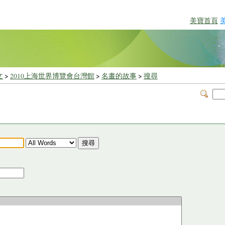
美寶首頁
文
>
2010上海世界博覽會台灣館
>
名畫的故事
>
搜尋