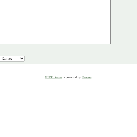
MEPO forum
is powered by
Phorum
.