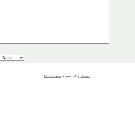
MEPO forum
is powered by
Phorum
.