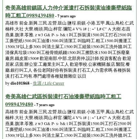
奇美高雄前鎮區人力仲介派遣打石拆裝潢油漆撕壁紙臨
時工粗工0989439480
- 7 years ago
高雄市 前金.新興.三民.左營.鼓山.鹽埕.前鎮 小港.五甲.鳳山.鳥松.仁武
楠梓.大社 大寮.橋頭.岡山.梓官.彌陀.4 V% i# {: ~" L# C" A 大樹.右昌
燕巢.旗津.苓雅. z w3 G& P- s- b& t 叫工拆裝潢1500.叫工打石2500 叫
工撕壁紙1500.叫工油漆1500.叫清潔工 叫臨時工.粗工1500.叫搬運工
1500(3F以上多300) 叫清土屎工1500 叫工組裝1500.叫工洗外牆.叫工
清傢具垃圾1500 叫工檢骨燒紙錢1500.叫工擦防水1500 叫工拆廢棄
廠房.鐵皮屋1500# 歡迎南部.中部.北部房仲.設計師.投資客配合 歡迎
居家.店面.辦公室.工廠業主叫工人 歡迎學校.公家機關.飯店.醫院.餐
廳.銀行叫工人 各位老闆好你有拆裝潢.打石工人力需求嗎 各種拆裝
潢.打石工均有.專門處理各種疑難雜症 以日
dio101868
by
-
生涯 / Life Career
奇美高雄仁武區拆裝潢打石油漆撕壁紙臨時工粗工
0989439480
- 7 years ago
高雄市 前金.新興.三民.左營.鼓山.鹽埕.前鎮 小港.五甲.鳳山.鳥松.仁武
楠梓.大社 大寮.橋頭.岡山.梓官.彌陀.4 V% i# {: ~" L# C" A 大樹.右昌
燕巢.旗津.苓雅. z w3 G& P- s- b& t 叫工拆裝潢1500.叫工打石2500 叫
工撕壁紙1500.叫工油漆1500.叫清潔工 叫臨時工.粗工1500.叫搬運工
1500(3F以上多300) 叫清土屎工1500 叫工組裝1500.叫工洗外牆.叫工