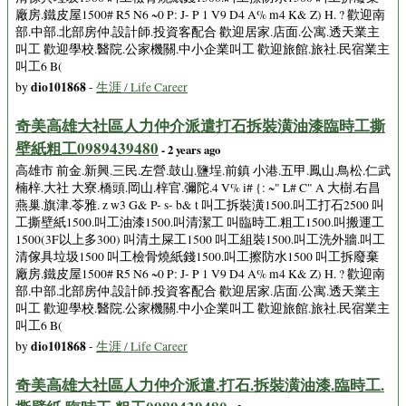
廠房.鐵皮屋1500# R5 N6 ~0 P: J- P 1 V9 D4 A% m4 K& Z) H. ? 歡迎南
部.中部.北部房仲.設計師.投資客配合 歡迎居家.店面.公寓.透天業主
叫工 歡迎學校.醫院.公家機關.中小企業叫工 歡迎旅館.旅社.民宿業主
叫工6 B(
dio101868
by
-
生涯 / Life Career
奇美高雄大社區人力仲介派遣打石拆裝潢油漆臨時工撕
壁紙粗工0989439480
- 2 years ago
高雄市 前金.新興.三民.左營.鼓山.鹽埕.前鎮 小港.五甲.鳳山.鳥松.仁武
楠梓.大社 大寮.橋頭.岡山.梓官.彌陀.4 V% i# {: ~" L# C" A 大樹.右昌
燕巢.旗津.苓雅. z w3 G& P- s- b& t 叫工拆裝潢1500.叫工打石2500 叫
工撕壁紙1500.叫工油漆1500.叫清潔工 叫臨時工.粗工1500.叫搬運工
1500(3F以上多300) 叫清土屎工1500 叫工組裝1500.叫工洗外牆.叫工
清傢具垃圾1500 叫工檢骨燒紙錢1500.叫工擦防水1500 叫工拆廢棄
廠房.鐵皮屋1500# R5 N6 ~0 P: J- P 1 V9 D4 A% m4 K& Z) H. ? 歡迎南
部.中部.北部房仲.設計師.投資客配合 歡迎居家.店面.公寓.透天業主
叫工 歡迎學校.醫院.公家機關.中小企業叫工 歡迎旅館.旅社.民宿業主
叫工6 B(
dio101868
by
-
生涯 / Life Career
奇美高雄大社區人力仲介派遣.打石.拆裝潢油漆.臨時工.