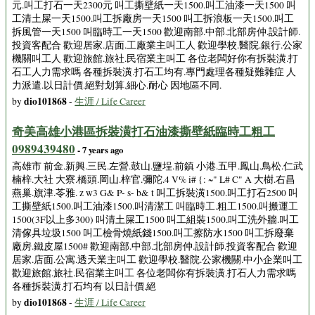
元.叫工打石一天2300元 叫工撕壁紙一天1500.叫工油漆一天1500 叫
工清土屎一天1500.叫工拆廠房一天1500 叫工拆浪板一天1500.叫工
拆風管一天1500 叫臨時工一天1500 歡迎南部.中部.北部房仲.設計師.
投資客配合 歡迎居家.店面.工廠業主叫工人 歡迎學校.醫院.銀行.公家
機關叫工人 歡迎旅館.旅社.民宿業主叫工 各位老闆好你有拆裝潢.打
石工人力需求嗎 各種拆裝潢.打石工均有.專門處理各種疑難雜症 人
力派遣.以日計價.絕對划算.細心.耐心 因地區不同.
dio101868
by
-
生涯 / Life Career
奇美高雄小港區拆裝潢打石油漆撕壁紙臨時工粗工
0989439480
- 7 years ago
高雄市 前金.新興.三民.左營.鼓山.鹽埕.前鎮 小港.五甲.鳳山.鳥松.仁武
楠梓.大社 大寮.橋頭.岡山.梓官.彌陀.4 V% i# {: ~" L# C" A 大樹.右昌
燕巢.旗津.苓雅. z w3 G& P- s- b& t 叫工拆裝潢1500.叫工打石2500 叫
工撕壁紙1500.叫工油漆1500.叫清潔工 叫臨時工.粗工1500.叫搬運工
1500(3F以上多300) 叫清土屎工1500 叫工組裝1500.叫工洗外牆.叫工
清傢具垃圾1500 叫工檢骨燒紙錢1500.叫工擦防水1500 叫工拆廢棄
廠房.鐵皮屋1500# 歡迎南部.中部.北部房仲.設計師.投資客配合 歡迎
居家.店面.公寓.透天業主叫工 歡迎學校.醫院.公家機關.中小企業叫工
歡迎旅館.旅社.民宿業主叫工 各位老闆你有拆裝潢.打石人力需求嗎
各種拆裝潢.打石均有 以日計價.絕
dio101868
by
-
生涯 / Life Career