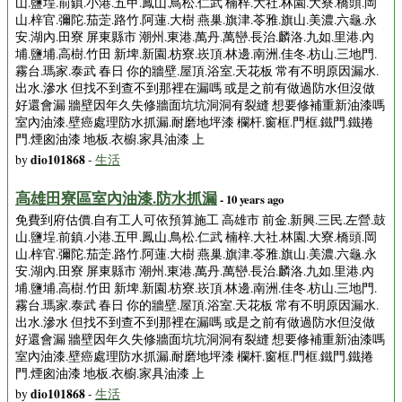
山.鹽埕.前鎮.小港.五甲.鳳山.鳥松.仁武 楠梓.大社.林園.大寮.橋頭.岡
山.梓官.彌陀.茄萣.路竹.阿蓮.大樹 燕巢.旗津.苓雅.旗山.美濃.六龜.永
安.湖內.田寮 屏東縣市 潮州.東港.萬丹.萬巒.長治.麟洛.九如.里港.內
埔.鹽埔.高樹.竹田 新埤.新園.枋寮.崁頂.林邊.南洲.佳冬.枋山.三地門.
霧台.瑪家.泰武 春日 你的牆壁.屋頂.浴室.天花板 常有不明原因漏水.
出水.滲水 但找不到查不到那裡在漏嗎 或是之前有做過防水但沒做
好還會漏 牆壁因年久失修牆面坑坑洞洞有裂縫 想要修補重新油漆嗎
室內油漆.壁癌處理防水抓漏.耐磨地坪漆 欄杆.窗框.門框.鐵門.鐵捲
門.煙囪油漆 地板.衣櫥.家具油漆 上
dio101868
by
-
生活
高雄田寮區室內油漆.防水抓漏
- 10 years ago
免費到府估價.自有工人可依預算施工 高雄市 前金.新興.三民.左營.鼓
山.鹽埕.前鎮.小港.五甲.鳳山.鳥松.仁武 楠梓.大社.林園.大寮.橋頭.岡
山.梓官.彌陀.茄萣.路竹.阿蓮.大樹 燕巢.旗津.苓雅.旗山.美濃.六龜.永
安.湖內.田寮 屏東縣市 潮州.東港.萬丹.萬巒.長治.麟洛.九如.里港.內
埔.鹽埔.高樹.竹田 新埤.新園.枋寮.崁頂.林邊.南洲.佳冬.枋山.三地門.
霧台.瑪家.泰武 春日 你的牆壁.屋頂.浴室.天花板 常有不明原因漏水.
出水.滲水 但找不到查不到那裡在漏嗎 或是之前有做過防水但沒做
好還會漏 牆壁因年久失修牆面坑坑洞洞有裂縫 想要修補重新油漆嗎
室內油漆.壁癌處理防水抓漏.耐磨地坪漆 欄杆.窗框.門框.鐵門.鐵捲
門.煙囪油漆 地板.衣櫥.家具油漆 上
dio101868
by
-
生活