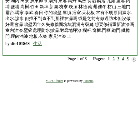
安.湖內.田寮 屏東縣市 潮州.東港.萬丹.萬巒.長治.麟洛.九如.里港.內
埔.鹽埔.高樹.竹田 新埤.新園.枋寮.崁頂.林邊.南洲.佳冬.枋山.三地門.
霧台.瑪家.泰武 春日 你的牆壁.屋頂.浴室.天花板 常有不明原因漏水.
出水.滲水 但找不到查不到那裡在漏嗎 或是之前有做過防水但沒做
好還會漏 牆壁因年久失修牆面坑坑洞洞有裂縫 想要修補重新油漆嗎
室內油漆.壁癌處理防水抓漏.耐磨地坪漆 欄杆.窗框.門框.鐵門.鐵捲
門.煙囪油漆 地板.衣櫥.家具油漆 上
dio101868
by
-
生活
Pages:
1
2
3
4
5
Page 1 of 5
MEPO forum
is powered by
Phorum
.