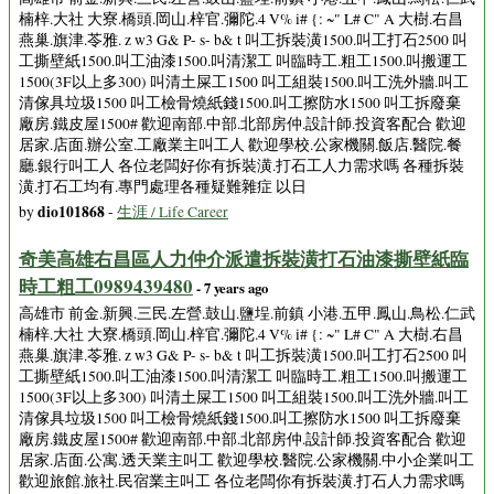
楠梓.大社 大寮.橋頭.岡山.梓官.彌陀.4 V% i# {: ~" L# C" A 大樹.右昌
燕巢.旗津.苓雅. z w3 G& P- s- b& t 叫工拆裝潢1500.叫工打石2500 叫
工撕壁紙1500.叫工油漆1500.叫清潔工 叫臨時工.粗工1500.叫搬運工
1500(3F以上多300) 叫清土屎工1500 叫工組裝1500.叫工洗外牆.叫工
清傢具垃圾1500 叫工檢骨燒紙錢1500.叫工擦防水1500 叫工拆廢棄
廠房.鐵皮屋1500# 歡迎南部.中部.北部房仲.設計師.投資客配合 歡迎
居家.店面.辦公室.工廠業主叫工人 歡迎學校.公家機關.飯店.醫院.餐
廳.銀行叫工人 各位老闆好你有拆裝潢.打石工人力需求嗎 各種拆裝
潢.打石工均有.專門處理各種疑難雜症 以日
dio101868
by
-
生涯 / Life Career
奇美高雄右昌區人力仲介派遣拆裝潢打石油漆撕壁紙臨
時工粗工0989439480
- 7 years ago
高雄市 前金.新興.三民.左營.鼓山.鹽埕.前鎮 小港.五甲.鳳山.鳥松.仁武
楠梓.大社 大寮.橋頭.岡山.梓官.彌陀.4 V% i# {: ~" L# C" A 大樹.右昌
燕巢.旗津.苓雅. z w3 G& P- s- b& t 叫工拆裝潢1500.叫工打石2500 叫
工撕壁紙1500.叫工油漆1500.叫清潔工 叫臨時工.粗工1500.叫搬運工
1500(3F以上多300) 叫清土屎工1500 叫工組裝1500.叫工洗外牆.叫工
清傢具垃圾1500 叫工檢骨燒紙錢1500.叫工擦防水1500 叫工拆廢棄
廠房.鐵皮屋1500# 歡迎南部.中部.北部房仲.設計師.投資客配合 歡迎
居家.店面.公寓.透天業主叫工 歡迎學校.醫院.公家機關.中小企業叫工
歡迎旅館.旅社.民宿業主叫工 各位老闆你有拆裝潢.打石人力需求嗎