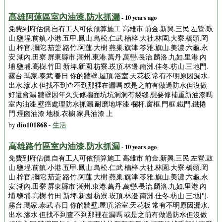
高雄阿蓮區室內油漆.防水抓漏
- 10 years ago
免費到府估價.自有工人可依預算施工 高雄市 前金.新興.三民.左營.鼓
山.鹽埕.前鎮.小港.五甲.鳳山.鳥松.仁武 楠梓.大社.林園.大寮.橋頭.岡
山.梓官.彌陀.茄萣.路竹.阿蓮.大樹 燕巢.旗津.苓雅.旗山.美濃.六龜.永
安.湖內.田寮 屏東縣市 潮州.東港.萬丹.萬巒.長治.麟洛.九如.里港.內
埔.鹽埔.高樹.竹田 新埤.新園.枋寮.崁頂.林邊.南洲.佳冬.枋山.三地門.
霧台.瑪家.泰武 春日 你的牆壁.屋頂.浴室.天花板 常有不明原因漏水.
出水.滲水 但找不到查不到那裡在漏嗎 或是之前有做過防水但沒做
好還會漏 牆壁因年久失修牆面坑坑洞洞有裂縫 想要修補重新油漆嗎
室內油漆.壁癌處理防水抓漏.耐磨地坪漆 欄杆.窗框.門框.鐵門.鐵捲
門.煙囪油漆 地板.衣櫥.家具油漆 上
dio101868
by
-
生活
高雄路竹區室內油漆.防水抓漏
- 10 years ago
免費到府估價.自有工人可依預算施工 高雄市 前金.新興.三民.左營.鼓
山.鹽埕.前鎮.小港.五甲.鳳山.鳥松.仁武 楠梓.大社.林園.大寮.橋頭.岡
山.梓官.彌陀.茄萣.路竹.阿蓮.大樹 燕巢.旗津.苓雅.旗山.美濃.六龜.永
安.湖內.田寮 屏東縣市 潮州.東港.萬丹.萬巒.長治.麟洛.九如.里港.內
埔.鹽埔.高樹.竹田 新埤.新園.枋寮.崁頂.林邊.南洲.佳冬.枋山.三地門.
霧台.瑪家.泰武 春日 你的牆壁.屋頂.浴室.天花板 常有不明原因漏水.
出水.滲水 但找不到查不到那裡在漏嗎 或是之前有做過防水但沒做