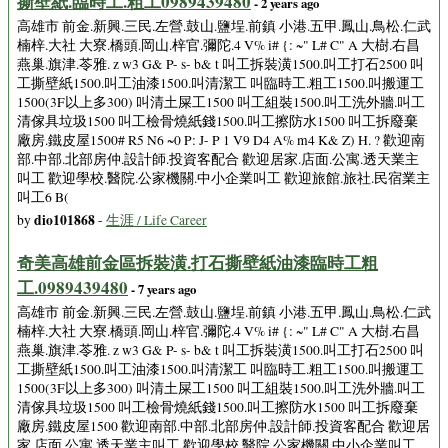
撕壁紙.臨時工.粗工0989439480
- 2 years ago
高雄市 前金.新興.三民.左營.鼓山.鹽埕.前鎮 小港.五甲.鳳山.鳥松.仁武
楠梓.大社 大寮.橋頭.岡山.梓官.彌陀.4 V% i# {: ~" L# C" A 大樹.右昌
燕巢.旗津.苓雅. z w3 G& P- s- b& t 叫工拆裝潢1500.叫工打石2500 叫
工撕壁紙1500.叫工油漆1500.叫清潔工 叫臨時工.粗工1500.叫搬運工
1500(3F以上多300) 叫清土屎工1500 叫工組裝1500.叫工洗外牆.叫工
清傢具垃圾1500 叫工檢骨燒紙錢1500.叫工擦防水1500 叫工拆廢棄
廠房.鐵皮屋1500# R5 N6 ~0 P: J- P 1 V9 D4 A% m4 K& Z) H. ? 歡迎南
部.中部.北部房仲.設計師.投資客配合 歡迎居家.店面.公寓.透天業主
叫工 歡迎學校.醫院.公家機關.中小企業叫工 歡迎旅館.旅社.民宿業主
叫工6 B(
dio101868
by
-
生涯 / Life Career
奇美高雄前金區拆裝潢.打石撕壁紙油漆臨時工粗
工.0989439480
- 7 years ago
高雄市 前金.新興.三民.左營.鼓山.鹽埕.前鎮 小港.五甲.鳳山.鳥松.仁武
楠梓.大社 大寮.橋頭.岡山.梓官.彌陀.4 V% i# {: ~" L# C" A 大樹.右昌
燕巢.旗津.苓雅. z w3 G& P- s- b& t 叫工拆裝潢1500.叫工打石2500 叫
工撕壁紙1500.叫工油漆1500.叫清潔工 叫臨時工.粗工1500.叫搬運工
1500(3F以上多300) 叫清土屎工1500 叫工組裝1500.叫工洗外牆.叫工
清傢具垃圾1500 叫工檢骨燒紙錢1500.叫工擦防水1500 叫工拆廢棄
廠房.鐵皮屋1500 歡迎南部.中部.北部房仲.設計師.投資客配合 歡迎居
家.店面.公寓.透天業主叫工 歡迎學校.醫院.公家機關.中小企業叫工