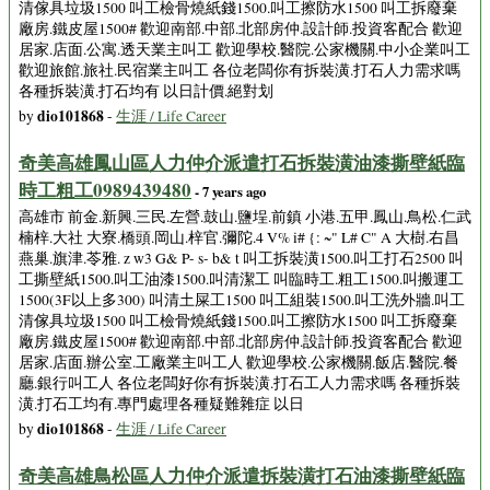
清傢具垃圾1500 叫工檢骨燒紙錢1500.叫工擦防水1500 叫工拆廢棄
廠房.鐵皮屋1500# 歡迎南部.中部.北部房仲.設計師.投資客配合 歡迎
居家.店面.公寓.透天業主叫工 歡迎學校.醫院.公家機關.中小企業叫工
歡迎旅館.旅社.民宿業主叫工 各位老闆你有拆裝潢.打石人力需求嗎
各種拆裝潢.打石均有 以日計價.絕對划
dio101868
by
-
生涯 / Life Career
奇美高雄鳳山區人力仲介派遣打石拆裝潢油漆撕壁紙臨
時工粗工0989439480
- 7 years ago
高雄市 前金.新興.三民.左營.鼓山.鹽埕.前鎮 小港.五甲.鳳山.鳥松.仁武
楠梓.大社 大寮.橋頭.岡山.梓官.彌陀.4 V% i# {: ~" L# C" A 大樹.右昌
燕巢.旗津.苓雅. z w3 G& P- s- b& t 叫工拆裝潢1500.叫工打石2500 叫
工撕壁紙1500.叫工油漆1500.叫清潔工 叫臨時工.粗工1500.叫搬運工
1500(3F以上多300) 叫清土屎工1500 叫工組裝1500.叫工洗外牆.叫工
清傢具垃圾1500 叫工檢骨燒紙錢1500.叫工擦防水1500 叫工拆廢棄
廠房.鐵皮屋1500# 歡迎南部.中部.北部房仲.設計師.投資客配合 歡迎
居家.店面.辦公室.工廠業主叫工人 歡迎學校.公家機關.飯店.醫院.餐
廳.銀行叫工人 各位老闆好你有拆裝潢.打石工人力需求嗎 各種拆裝
潢.打石工均有.專門處理各種疑難雜症 以日
dio101868
by
-
生涯 / Life Career
奇美高雄鳥松區人力仲介派遣拆裝潢打石油漆撕壁紙臨