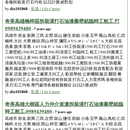
各種拆裝潢.打石均有 以日計價.絕對划
dio101868
by
-
生涯 / Life Career
奇美高雄楠梓區拆裝潢打石油漆撕壁紙臨時工粗工.打
0989439480
- 7 years ago
高雄市 前金.新興.三民.左營.鼓山.鹽埕.前鎮 小港.五甲.鳳山.鳥松.仁武
楠梓.大社 大寮.橋頭.岡山.梓官.彌陀.4 V% i# {: ~" L# C" A 大樹.右昌
燕巢.旗津.苓雅. z w3 G& P- s- b& t 叫工拆裝潢1500.叫工打石2500 叫
工撕壁紙1500.叫工油漆1500.叫清潔工 叫臨時工.粗工1500.叫搬運工
1500(3F以上多300) 叫清土屎工1500 叫工組裝1500.叫工洗外牆.叫工
清傢具垃圾1500 叫工檢骨燒紙錢1500.叫工擦防水1500 叫工拆廢棄
廠房.鐵皮屋1500# 歡迎南部.中部.北部房仲.設計師.投資客配合 歡迎
居家.店面.辦公室.工廠業主叫工人 歡迎學校.公家機關.飯店.醫院.餐
廳.銀行叫工人 各位老闆好你有拆裝潢.打石工人力需求嗎 各種拆裝
潢.打石工均有.專門處理各種疑難雜症 以日計價.絕對
dio101868
by
-
生涯 / Life Career
奇美高雄大樹區人力仲介派遣拆裝潢打石油漆撕壁紙臨
時工粗工.0989439480
- 7 years ago
高雄市 前金.新興.三民.左營.鼓山.鹽埕.前鎮 小港.五甲.鳳山.鳥松.仁武
楠梓.大社 大寮.橋頭.岡山.梓官.彌陀.4 V% i# {: ~" L# C" A 大樹.右昌
燕巢.旗津.苓雅. z w3 G& P- s- b& t 叫工拆裝潢1500.叫工打石2500 叫