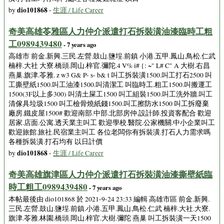
dio101868
by
-
生涯 / Life Career
奇美高雄苓雅區人力仲介派遣打石拆裝潢油漆臨時工粗
工0989439480
- 7 years ago
高雄市 前金.新興.三民.左營.鼓山.鹽埕.前鎮 小港.五甲.鳳山.鳥松.仁武
楠梓.大社 大寮.橋頭.岡山.梓官.彌陀.4 V% i# {: ~" L# C" A 大樹.右昌
燕巢.旗津.苓雅. z w3 G& P- s- b& t 叫工拆裝潢1500.叫工打石2500 叫
工撕壁紙1500.叫工油漆1500.叫清潔工 叫臨時工.粗工1500.叫搬運工
1500(3F以上多300) 叫清土屎工1500 叫工組裝1500.叫工洗外牆.叫工
清傢具垃圾1500 叫工檢骨燒紙錢1500.叫工擦防水1500 叫工拆廢棄
廠房.鐵皮屋1500# 歡迎南部.中部.北部房仲.設計師.投資客配合 歡迎
居家.店面.公寓.透天業主叫工 歡迎學校.醫院.公家機關.中小企業叫工
歡迎旅館.旅社.民宿業主叫工 各位老闆你有拆裝潢.打石人力需求嗎
各種拆裝潢.打石均有 以日計價
dio101868
by
-
生涯 / Life Career
奇美高雄旗津區人力仲介派遣打石拆裝潢油漆撕壁紙臨
時工粗工0989439480
- 7 years ago
本帖最後由 dio101868 於 2021-9-24 23:33 編輯 高雄市區 前金.新興.
三民.左營.鼓山.鹽埕.前鎮.小港.五甲.鳳山.鳥松.仁武 楠梓.大社.大寮.
旗津.苓雅.林園.橋頭.岡山.梓官.大樹.彌陀 燕巢 叫工拆裝潢一天1500