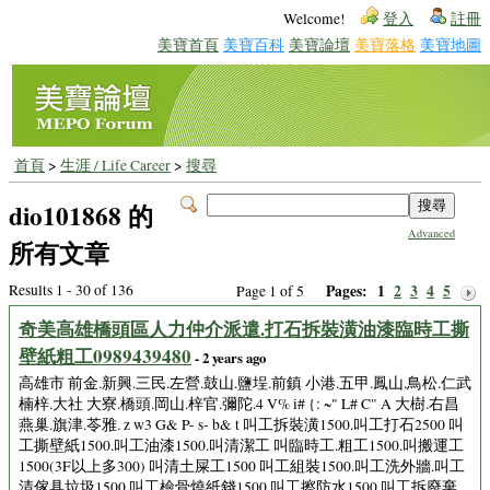
Welcome!
登入
註冊
美寶首頁
美寶百科
美寶論壇
美寶落格
美寶地圖
首頁
>
生涯 / Life Career
>
搜尋
dio101868 的
Advanced
所有文章
Results 1 - 30 of 136
Pages:
1
2
3
4
5
Page 1 of 5
奇美高雄橋頭區人力仲介派遣.打石拆裝潢油漆臨時工撕
壁紙粗工0989439480
- 2 years ago
高雄市 前金.新興.三民.左營.鼓山.鹽埕.前鎮 小港.五甲.鳳山.鳥松.仁武
楠梓.大社 大寮.橋頭.岡山.梓官.彌陀.4 V% i# {: ~" L# C" A 大樹.右昌
燕巢.旗津.苓雅. z w3 G& P- s- b& t 叫工拆裝潢1500.叫工打石2500 叫
工撕壁紙1500.叫工油漆1500.叫清潔工 叫臨時工.粗工1500.叫搬運工
1500(3F以上多300) 叫清土屎工1500 叫工組裝1500.叫工洗外牆.叫工
清傢具垃圾1500 叫工檢骨燒紙錢1500.叫工擦防水1500 叫工拆廢棄