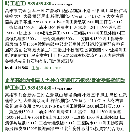
時工粗工0989439480
- 7 years ago
高雄市 前金.新興.三民.左營.鼓山.鹽埕.前鎮 小港.五甲.鳳山.鳥松.仁武
楠梓.大社 大寮.橋頭.岡山.梓官.彌陀.4 V% i# {: ~" L# C" A 大樹.右昌
燕巢.旗津.苓雅. z w3 G& P- s- b& t 叫工拆裝潢1500.叫工打石2500 叫
工撕壁紙1500.叫工油漆1500.叫清潔工 叫臨時工.粗工1500.叫搬運工
1500(3F以上多300) 叫清土屎工1500 叫工組裝1500.叫工洗外牆.叫工
清傢具垃圾1500 叫工檢骨燒紙錢1500.叫工擦防水1500 叫工拆廢棄
廠房.鐵皮屋1500# 歡迎南部.中部.北部房仲.設計師.投資客配合 歡迎
居家.店面.公寓.透天業主叫工 歡迎學校.醫院.公家機關.中小企業叫工
歡迎旅館.旅社.民宿業主叫工 各位老闆你有拆裝潢.打石人力需求嗎
各種拆裝潢.打石均有 以日計價.絕對划
dio101868
by
-
生涯 / Life Career
奇美高雄內惟區人力仲介派遣打石拆裝潢油漆撕壁紙臨
時工粗工0989439480
- 7 years ago
高雄市 前金.新興.三民.左營.鼓山.鹽埕.前鎮 小港.五甲.鳳山.鳥松.仁武
楠梓.大社 大寮.橋頭.岡山.梓官.彌陀.4 V% i# {: ~" L# C" A 大樹.右昌
燕巢.旗津.苓雅. z w3 G& P- s- b& t 叫工拆裝潢1500.叫工打石2500 叫
工撕壁紙1500.叫工油漆1500.叫清潔工 叫臨時工.粗工1500.叫搬運工
1500(3F以上多300) 叫清土屎工1500 叫工組裝1500.叫工洗外牆.叫工
清傢具垃圾1500 叫工檢骨燒紙錢1500.叫工擦防水1500 叫工拆廢棄
廠房.鐵皮屋1500# 歡迎南部.中部.北部房仲.設計師.投資客配合 歡迎