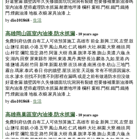
好還會漏 牆壁因年久失修牆面坑坑洞洞有裂縫 想要修補重新油漆嗎
室內油漆.壁癌處理防水抓漏.耐磨地坪漆 欄杆.窗框.門框.鐵門.鐵捲
門.煙囪油漆 地板.衣櫥.家具油漆 上
dio101868
by
-
生活
高雄岡山區室內油漆.防水抓漏
- 10 years ago
免費到府估價.自有工人可依預算施工 高雄市 前金.新興.三民.左營.鼓
山.鹽埕.前鎮.小港.五甲.鳳山.鳥松.仁武 楠梓.大社.林園.大寮.橋頭.岡
山.梓官.彌陀.茄萣.路竹.阿蓮.大樹 燕巢.旗津.苓雅.旗山.美濃.六龜.永
安.湖內.田寮 屏東縣市 潮州.東港.萬丹.萬巒.長治.麟洛.九如.里港.內
埔.鹽埔.高樹.竹田 新埤.新園.枋寮.崁頂.林邊.南洲.佳冬.枋山.三地門.
霧台.瑪家.泰武 春日 你的牆壁.屋頂.浴室.天花板 常有不明原因漏水.
出水.滲水 但找不到查不到那裡在漏嗎 或是之前有做過防水但沒做
好還會漏 牆壁因年久失修牆面坑坑洞洞有裂縫 想要修補重新油漆嗎
室內油漆.壁癌處理防水抓漏.耐磨地坪漆 欄杆.窗框.門框.鐵門.鐵捲
門.煙囪油漆 地板.衣櫥.家具油漆 上
dio101868
by
-
生活
高雄燕巢區室內油漆.防水抓漏
- 10 years ago
免費到府估價.自有工人可依預算施工 高雄市 前金.新興.三民.左營.鼓
山.鹽埕.前鎮.小港.五甲.鳳山.鳥松.仁武 楠梓.大社.林園.大寮.橋頭.岡
山.梓官.彌陀.茄萣.路竹.阿蓮.大樹 燕巢.旗津.苓雅.旗山.美濃.六龜.永