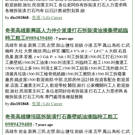
歡迎旅館.旅社.民宿業主叫工 各位老闆你有拆裝潢.打石人力需求嗎
各種拆裝潢.打石均有 以日計價.絕對划算.細
dio101868
by
-
生涯 / Life Career
奇美高雄新興區人力仲介派遣打石拆裝潢油漆撕壁紙臨
時工粗工0989439480
- 7 years ago
高雄市 前金.新興.三民.左營.鼓山.鹽埕.前鎮 小港.五甲.鳳山.鳥松.仁武
楠梓.大社 大寮.橋頭.岡山.梓官.彌陀.4 V% i# {: ~" L# C" A 大樹.右昌
燕巢.旗津.苓雅. z w3 G& P- s- b& t 叫工拆裝潢1500.叫工打石2500 叫
工撕壁紙1500.叫工油漆1500.叫清潔工 叫臨時工.粗工1500.叫搬運工
1500(3F以上多300) 叫清土屎工1500 叫工組裝1500.叫工洗外牆.叫工
清傢具垃圾1500 叫工檢骨燒紙錢1500.叫工擦防水1500 叫工拆廢棄
廠房.鐵皮屋1500 歡迎南部.中部.北部房仲.設計師.投資客配合 歡迎居
家.店面.工廠業主叫工人 歡迎學校.醫院.銀行.公家機關叫工人 歡迎旅
館.旅社.民宿業主叫工 各位老闆好你有拆裝潢.打石工人力需求嗎 各
種拆裝潢.打石工均有.專門處理各種疑難雜
dio101868
by
-
生涯 / Life Career
奇美高雄鹽埕區拆裝潢打石撕壁紙油漆臨時工粗工
0989439480
- 7 years ago
高雄市 前金.新興.三民.左營.鼓山.鹽埕.前鎮 小港.五甲.鳳山.鳥松.仁武