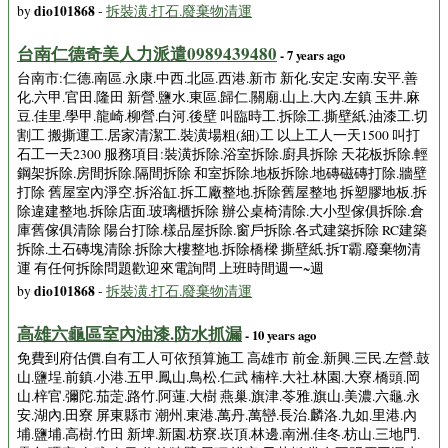
dio101868
by
-
拆裝潢.打石.廢棄物清運
台南仁德奇美人力派遣0989439480
- 7 years ago
台南市:仁德.南區.永康.中西.北區.西港.新市 新化.安定.安南.安平.善
化.六甲.官田.隆田 新營.鹽水.東區.歸仁.關廟.山上.大內.左鎮 玉井.麻
豆.佳里.學甲.龍崎.柳營.白河.後壁 叫臨時工.拆除工.撕壁紙.油漆工.切
割工 搬撕運工.居家清潔工.裝潢場粗(細)工 以上工人一天1500 叫打
石工一天2300 服務項目:裝潢拆除.浴室拆除.廚具拆除 天花板拆除.輕
鋼架拆除.房間拆除.隔間拆除 和室拆除.地板拆除.地磚磁磚打除.牆壁
打除 舊屋室內淨空.拆浴缸.拆工廠整地.拆除舊屋整地 拆塑膠地板.拆
除違建整地.拆除店面.玻璃櫃拆除 辦公桌椅清除.大小型傢俱拆除.倉
庫舊傢俱清除 陽台打除.樣品屋拆除.窗戶拆除.各式建築拆除 RC建築
拆除.土石磚塊清除.拆除大樓整地.拆除橋樑 撕壁紙.拆T霸.廢棄物清
運 有任何拆除問題歡迎來電詢問 上班時間週一~週
dio101868
by
-
拆裝潢.打石.廢棄物清運
高雄六龜區室內油漆.防水抓漏
- 10 years ago
免費到府估價.自有工人可依預算施工 高雄市 前金.新興.三民.左營.鼓
山.鹽埕.前鎮.小港.五甲.鳳山.鳥松.仁武 楠梓.大社.林園.大寮.橋頭.岡
山.梓官.彌陀.茄萣.路竹.阿蓮.大樹 燕巢.旗津.苓雅.旗山.美濃.六龜.永
安.湖內.田寮 屏東縣市 潮州.東港.萬丹.萬巒.長治.麟洛.九如.里港.內
埔.鹽埔.高樹.竹田 新埤.新園.枋寮.崁頂.林邊.南洲.佳冬.枋山.三地門.