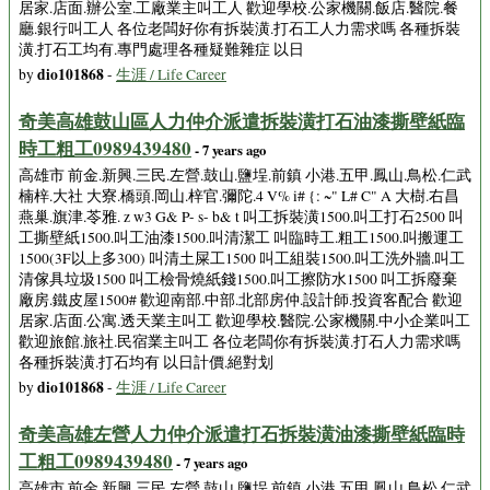
居家.店面.辦公室.工廠業主叫工人 歡迎學校.公家機關.飯店.醫院.餐
廳.銀行叫工人 各位老闆好你有拆裝潢.打石工人力需求嗎 各種拆裝
潢.打石工均有.專門處理各種疑難雜症 以日
dio101868
by
-
生涯 / Life Career
奇美高雄鼓山區人力仲介派遣拆裝潢打石油漆撕壁紙臨
時工粗工0989439480
- 7 years ago
高雄市 前金.新興.三民.左營.鼓山.鹽埕.前鎮 小港.五甲.鳳山.鳥松.仁武
楠梓.大社 大寮.橋頭.岡山.梓官.彌陀.4 V% i# {: ~" L# C" A 大樹.右昌
燕巢.旗津.苓雅. z w3 G& P- s- b& t 叫工拆裝潢1500.叫工打石2500 叫
工撕壁紙1500.叫工油漆1500.叫清潔工 叫臨時工.粗工1500.叫搬運工
1500(3F以上多300) 叫清土屎工1500 叫工組裝1500.叫工洗外牆.叫工
清傢具垃圾1500 叫工檢骨燒紙錢1500.叫工擦防水1500 叫工拆廢棄
廠房.鐵皮屋1500# 歡迎南部.中部.北部房仲.設計師.投資客配合 歡迎
居家.店面.公寓.透天業主叫工 歡迎學校.醫院.公家機關.中小企業叫工
歡迎旅館.旅社.民宿業主叫工 各位老闆你有拆裝潢.打石人力需求嗎
各種拆裝潢.打石均有 以日計價.絕對划
dio101868
by
-
生涯 / Life Career
奇美高雄左營人力仲介派遣打石拆裝潢油漆撕壁紙臨時
工粗工0989439480
- 7 years ago
高雄市 前金.新興.三民.左營.鼓山.鹽埕.前鎮 小港.五甲.鳳山.鳥松.仁武