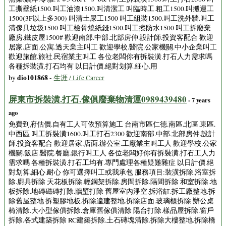
工撕壁紙1500.叫工油漆1500.叫清潔工 叫臨時工.粗工1500.叫搬運工
1500(3F以上多300) 叫清土屎工1500 叫工組裝1500.叫工洗外牆.叫工
清傢具垃圾1500 叫工檢骨燒紙錢1500.叫工擦防水1500 叫工拆廢棄
廠房.鐵皮屋1500# 歡迎南部.中部.北部房仲.設計師.投資客配合 歡迎
居家.店面.公寓.透天業主叫工 歡迎學校.醫院.公家機關.中小企業叫工
歡迎旅館.旅社.民宿業主叫工 各位老闆你有拆裝潢.打石人力需求嗎
各種拆裝潢.打石均有 以日計價.絕對划算.細心.用
dio101868
by
-
生涯 / Life Career
屏東市拆裝潢.打石.傢俱廢棄物清運0989439480
- 7 years
ago
免費到府估價.自有工人可依預算施工 台南市區仁德.南區.北區.東區.
中西區 叫工拆裝潢1600.叫工打石2300 歡迎南部.中部.北部房仲.設計
師.投資客配合 歡迎居家.店面.辦公室.工廠業主叫工人 歡迎學校.公家
機關.飯店.醫院.餐廳.銀行叫工人 各位老闆好你有拆裝潢.打石工人力
需求嗎 各種拆裝潢.打石工均有.專門處理各種疑難雜症 以日計價.絕
對划算.細心.耐心 你可選擇叫工或我承包 服務項目:裝潢拆除.浴室拆
除.廚具拆除 天花板拆除.輕鋼架拆除.房間拆除.隔間拆除 和室拆除.地
板拆除.地磚磁磚打除.牆壁打除 舊屋室內淨空.拆浴缸.拆工廠整地.拆
除舊屋整地 拆塑膠地板.拆除違建整地.拆除店面.玻璃櫃拆除 辦公桌
椅清除.大小型傢俱拆除.倉庫舊傢俱清除 陽台打除.樣品屋拆除.窗戶
拆除.各式建築拆除 RC建築拆除.土石磚塊清除.拆除大樓整地.拆除橋