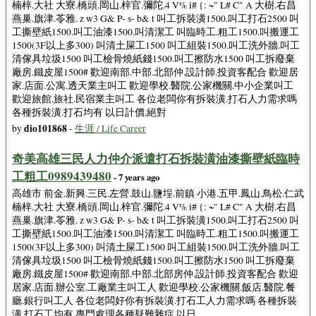
楠梓.大社 大寮.橋頭.岡山.梓官.彌陀.4 V% i# {: ~" L# C" A 大樹.右昌
燕巢.旗津.苓雅. z w3 G& P- s- b& t 叫工拆裝潢1500.叫工打石2500 叫
工撕壁紙1500.叫工油漆1500.叫清潔工 叫臨時工.粗工1500.叫搬運工
1500(3F以上多300) 叫清土屎工1500 叫工組裝1500.叫工洗外牆.叫工
清傢具垃圾1500 叫工檢骨燒紙錢1500.叫工擦防水1500 叫工拆廢棄
廠房.鐵皮屋1500# 歡迎南部.中部.北部仲.設計師.投資客配合 歡迎居
家.店面.公寓.透天業主叫工 歡迎學校.醫院.公家機關.中小企業叫工
歡迎旅館.旅社.民宿業主叫工 各位老闆你有拆裝潢.打石人力需求嗎
各種拆裝潢.打石均有 以日計價.絕對
dio101868
by
-
生涯 / Life Career
奇美高雄三民人力仲介派遣打石拆裝潢油漆撕壁紙臨時
工粗工0989439480
- 7 years ago
高雄市 前金.新興.三民.左營.鼓山.鹽埕.前鎮 小港.五甲.鳳山.鳥松.仁武
楠梓.大社 大寮.橋頭.岡山.梓官.彌陀.4 V% i# {: ~" L# C" A 大樹.右昌
燕巢.旗津.苓雅. z w3 G& P- s- b& t 叫工拆裝潢1500.叫工打石2500 叫
工撕壁紙1500.叫工油漆1500.叫清潔工 叫臨時工.粗工1500.叫搬運工
1500(3F以上多300) 叫清土屎工1500 叫工組裝1500.叫工洗外牆.叫工
清傢具垃圾1500 叫工檢骨燒紙錢1500.叫工擦防水1500 叫工拆廢棄
廠房.鐵皮屋1500# 歡迎南部.中部.北部房仲.設計師.投資客配合 歡迎
居家.店面.辦公室.工廠業主叫工人 歡迎學校.公家機關.飯店.醫院.餐
廳.銀行叫工人 各位老闆好你有拆裝潢.打石工人力需求嗎 各種拆裝
潢.打石工均有.專門處理各種疑難雜症 以日