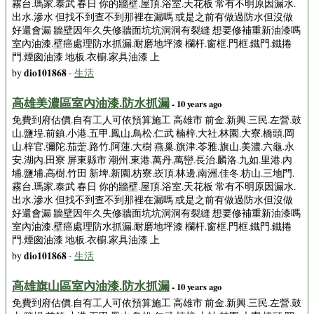
霧台.瑪家.泰武 春日 你的牆壁.屋頂.浴室.天花板 常有不明原因漏水.
出水.滲水 但找不到查不到那裡在漏嗎 或是之前有做過防水但沒做
好還會漏 牆壁因年久失修牆面坑坑洞洞有裂縫 想要修補重新油漆嗎
室內油漆.壁癌處理防水抓漏.耐磨地坪漆 欄杆.窗框.門框.鐵門.鐵捲
門.煙囪油漆 地板.衣櫥.家具油漆 上
dio101868
by
-
生活
高雄美濃區室內油漆.防水抓漏
- 10 years ago
免費到府估價.自有工人可依預算施工 高雄市 前金.新興.三民.左營.鼓
山.鹽埕.前鎮.小港.五甲.鳳山.鳥松.仁武 楠梓.大社.林園.大寮.橋頭.岡
山.梓官.彌陀.茄萣.路竹.阿蓮.大樹 燕巢.旗津.苓雅.旗山.美濃.六龜.永
安.湖內.田寮 屏東縣市 潮州.東港.萬丹.萬巒.長治.麟洛.九如.里港.內
埔.鹽埔.高樹.竹田 新埤.新園.枋寮.崁頂.林邊.南洲.佳冬.枋山.三地門.
霧台.瑪家.泰武 春日 你的牆壁.屋頂.浴室.天花板 常有不明原因漏水.
出水.滲水 但找不到查不到那裡在漏嗎 或是之前有做過防水但沒做
好還會漏 牆壁因年久失修牆面坑坑洞洞有裂縫 想要修補重新油漆嗎
室內油漆.壁癌處理防水抓漏.耐磨地坪漆 欄杆.窗框.門框.鐵門.鐵捲
門.煙囪油漆 地板.衣櫥.家具油漆 上
dio101868
by
-
生活
高雄旗山區室內油漆.防水抓漏
- 10 years ago
免費到府估價.自有工人可依預算施工 高雄市 前金.新興.三民.左營.鼓