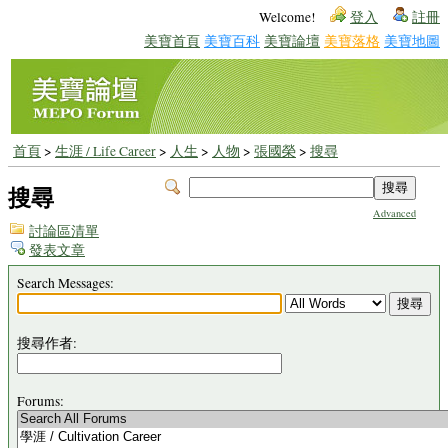
Welcome!
登入
註冊
美寶首頁
美寶百科
美寶論壇
美寶落格
美寶地圖
首頁
>
生涯 / Life Career
>
人生
>
人物
>
張國榮
>
搜尋
搜尋
Advanced
討論區清單
發表文章
Search Messages:
搜尋作者:
Forums: