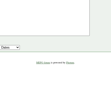
MEPO forum
is powered by
Phorum
.