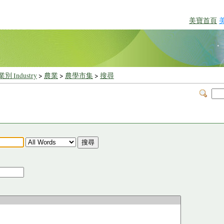
美寶首頁
別 Industry
>
農業
>
農學市集
>
搜尋