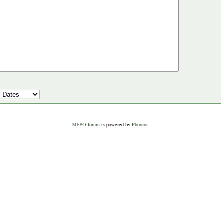
MEPO forum
is powered by
Phorum
.